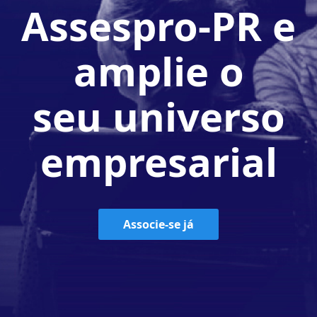
Assespro-PR e
amplie o
seu universo
empresarial
Associe-se já