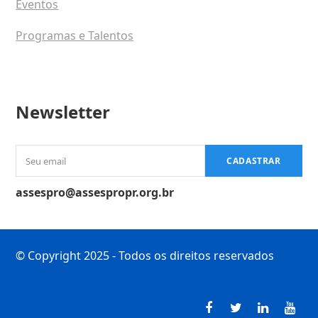
Eventos
Programas e Talentos
Newsletter
Seu
CADASTRAR
email
assespro@assespropr.org.br
© Copyright 2025 - Todos os direitos reservados
Facebook
Twitter
LinkedI
You