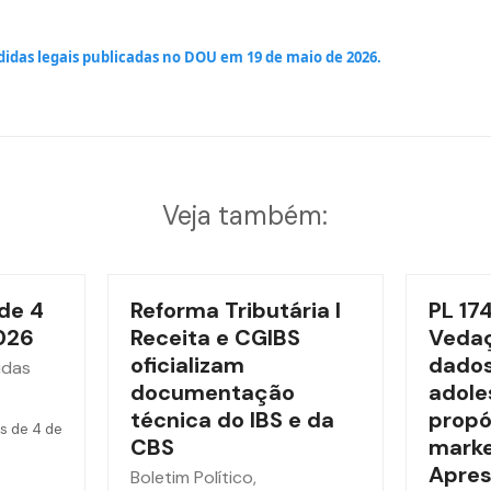
didas legais publicadas no DOU em 19 de maio de 2026.
Veja também:
de 4
Reforma Tributária l
PL 17
026
Receita e CGIBS
Vedaç
oficializam
dados
idas
documentação
adole
técnica do IBS e da
propó
s de 4 de
CBS
marke
Apres
Boletim Político
,