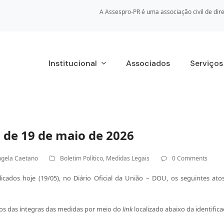
A Assespro-PR é uma associação civil de dire
Institucional
Associados
Serviço
 de 19 de maio de 2026
gela Caetano
Boletim Político
,
Medidas Legais
0 Comments
cados hoje (19/05), no Diário Oficial da União – DOU, os seguintes ato
xtos das íntegras das medidas por meio do
link
localizado abaixo da identifica