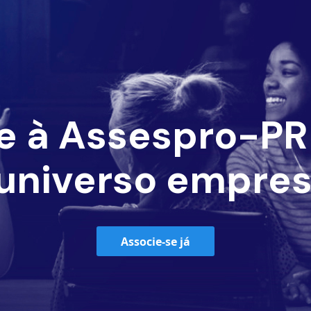
e à Assespro-PR 
universo empres
Associe-se já