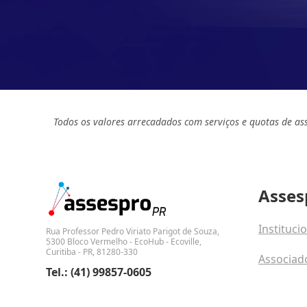
Todos os valores arrecadados com serviços e quotas de as
Asses
Instituci
Rua Professor Pedro Viriato Parigot de Souza,
5300 Bloco Vermelho - EcoHub - Ecoville,
Curitiba - PR, 81280-330
Associad
Tel.: (41) 99857-0605
Fale con