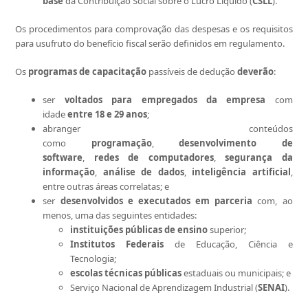
base
da
Contribuição Social sobre o Lucro Líquido (
CSLL
).
Os procedimentos para comprovação das despesas e os requisitos
para usufruto do benefício fiscal serão definidos em regulamento.
Os
programas de capacitação
passíveis de dedução
deverão
:
ser
voltados para empregados da empresa
com
idade
entre
18 e 29 anos
;
abranger conteúdos
como
programação
,
desenvolvimento de
software
,
redes de computadores
,
segurança da
informação
,
análise de dados
,
inteligência artificial
,
entre outras áreas correlatas; e
ser
desenvolvidos e executados em parceria
com, ao
menos, uma das seguintes entidades:
instituições públicas de ensino
superior;
Institutos Federais
de Educação, Ciência e
Tecnologia;
escolas técnicas públicas
estaduais ou municipais; e
Serviço Nacional de Aprendizagem Industrial (
SENAI
).