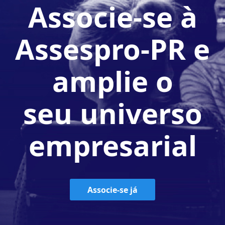
Associe-se à
Assespro-PR e
amplie o
seu universo
empresarial
Associe-se já