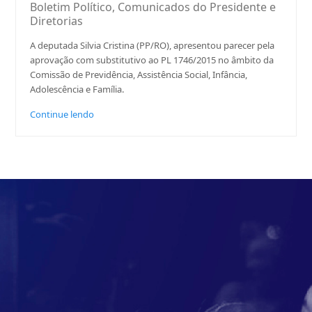
Boletim Político
,
Comunicados do Presidente e
Diretorias
A deputada Silvia Cristina (PP/RO), apresentou parecer pela
aprovação com substitutivo ao PL 1746/2015 no âmbito da
Comissão de Previdência, Assistência Social, Infância,
Adolescência e Família.
Continue lendo