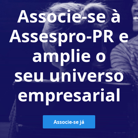
Associe-se à
Assespro-PR e
amplie o
seu universo
empresarial
Associe-se já