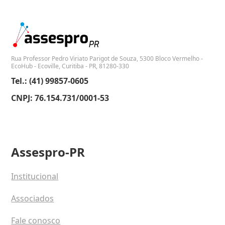
Rua Professor Pedro Viriato Parigot de Souza, 5300 Bloco Vermelho -
EcoHub - Ecoville, Curitiba - PR, 81280-330
Tel.: (41) 99857-0605
CNPJ: 76.154.731/0001-53
Assespro-PR
Institucional
Associados
Fale conosco