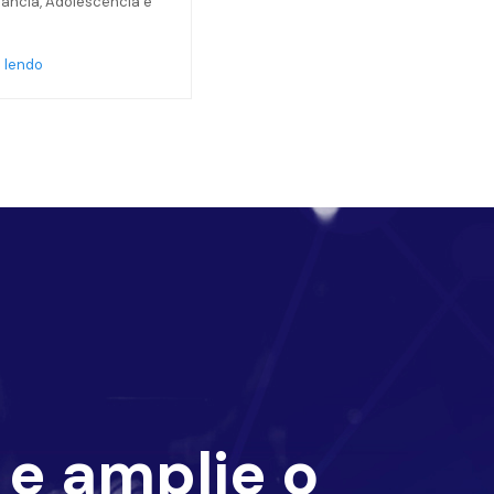
nfância, Adolescência e
 lendo
e amplie o