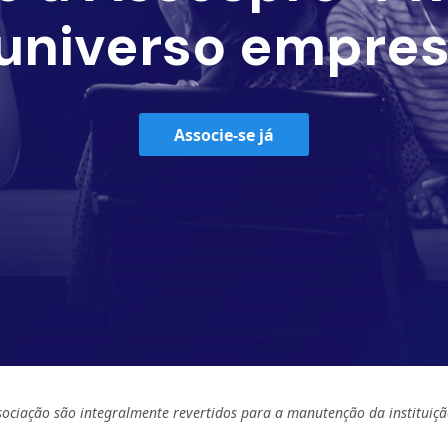
universo empres
Associe-se já
sociação são integralmente revertidos para a manutenção da instituiçã