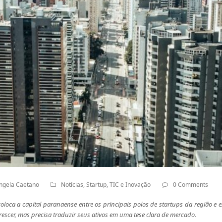
ngela Caetano
Notícias
,
Startup
,
TIC e Inovação
0 Comments
oloca a capital paranaense entre os principais polos de startups da região e 
escer, mas precisa traduzir seus ativos em uma tese clara de mercado.