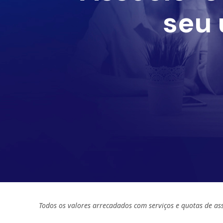
seu 
Todos os valores arrecadados com serviços e quotas de as