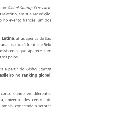
a
no
Global Startup Ecosystem
O relatório, em sua 14ª edição,
o no evento francês, um dos
 Latina
, atrás apenas de São
ranaense fica à frente de Belo
ecossistema que aparece com
tros polos.
rs a partir do
Global Startup
asileiro no ranking global
,
 consolidando, em diferentes
a, universidades, centros de
e ampla, conectada a setores