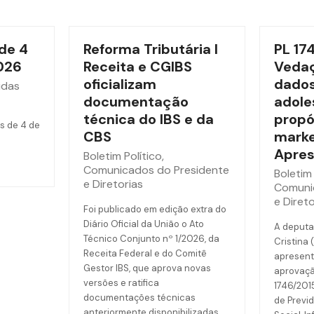
de 4
Reforma Tributária l
PL 17
026
Receita e CGIBS
Vedaç
oficializam
dados
idas
documentação
adole
técnica do IBS e da
propó
s de 4 de
CBS
marke
Apres
Boletim Político
,
Comunicados do Presidente
Boletim 
e Diretorias
Comuni
e Direto
Foi publicado em edição extra do
Diário Oficial da União o Ato
A deputa
Técnico Conjunto nº 1/2026, da
Cristina 
Receita Federal e do Comitê
apresent
Gestor IBS, que aprova novas
aprovaçã
versões e ratifica
1746/201
documentações técnicas
de Previd
anteriormente disponibilizadas