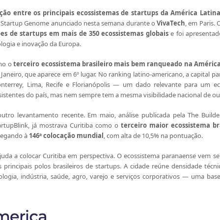
ição entre os principais ecossistemas de startups da América Latin
o Startup Genome anunciado nesta semana durante o
VivaTech
, em Paris. 
ões de startups em mais de 350 ecossistemas globais
e foi apresentad
ologia e inovação da Europa.
omo o
terceiro ecossistema brasileiro mais bem ranqueado na América
de Janeiro, que aparece em 6º lugar. No ranking latino-americano, a capital pa
onterrey, Lima, Recife e Florianópolis — um dado relevante para um 
sistentes do país, mas nem sempre tem a mesma visibilidade nacional de ou
utro levantamento recente. Em maio, análise publicada pela The Builde
artupBlink, já mostrava Curitiba como o
terceiro maior ecossistema br
chegando à
146ª colocação mundial
, com alta de 10,5% na pontuação.
 ajuda a colocar Curitiba em perspectiva. O ecossistema paranaense vem se
rincipais polos brasileiros de startups. A cidade reúne densidade técnic
logia, indústria, saúde, agro, varejo e serviços corporativos — uma bas