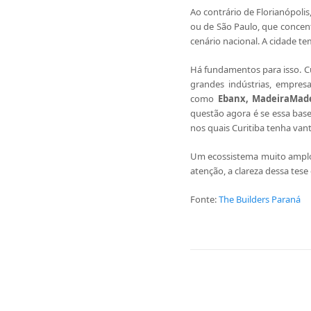
Ao contrário de Florianópoli
ou de São Paulo, que concent
cenário nacional. A cidade t
Há fundamentos para isso. Cu
grandes indústrias, empres
como
Ebanx, MadeiraMade
questão agora é se essa bas
nos quais Curitiba tenha van
Um ecossistema muito amplo p
atenção, a clareza dessa tese
Fonte:
The Builders Paraná