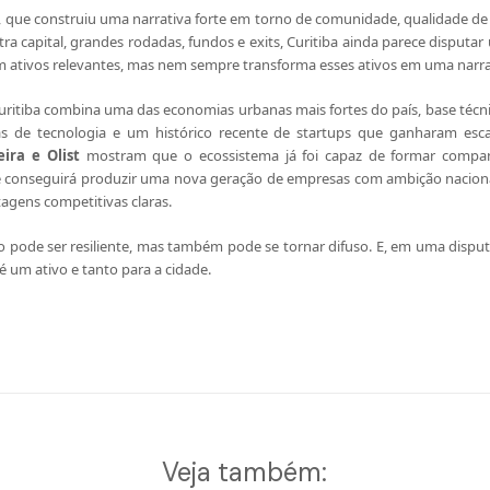
s, que construiu uma narrativa forte em torno de comunidade, qualidade de
ra capital, grandes rodadas, fundos e exits, Curitiba ainda parece disputar
em ativos relevantes, mas nem sempre transforma esses ativos em uma narra
ritiba combina uma das economias urbanas mais fortes do país, base técnic
as de tecnologia e um histórico recente de startups que ganharam escal
ira e Olist
mostram que o ecossistema já foi capaz de formar companh
e conseguirá produzir uma nova geração de empresas com ambição nacional
tagens competitivas claras.
ode ser resiliente, mas também pode se tornar difuso. E, em uma disputa 
 é um ativo e tanto para a cidade.
Veja também: