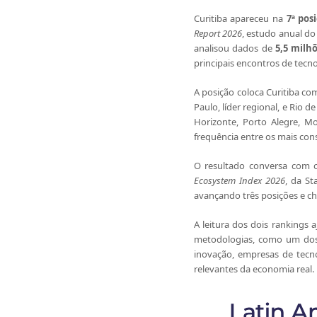
Curitiba apareceu na
7ª pos
Report 2026
, estudo anual d
analisou dados de
5,5 milh
principais encontros de tecn
A posição coloca Curitiba c
Paulo, líder regional, e Rio 
Horizonte, Porto Alegre, M
frequência entre os mais con
O resultado conversa com o
Ecosystem Index 2026
, da St
avançando três posições e 
A leitura dos dois rankings
metodologias, como um dos p
inovação, empresas de tecno
relevantes da economia real.