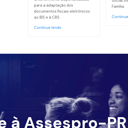
Social, I
para a adaptação dos
Família.
documentos fiscais eletrônicos
Continue
ao IBS e à CBS.
Continue lendo
e à Assespro-PR 