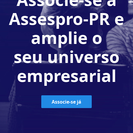
Assespro-PR e
amplie o
seu universo
empresarial
Associe-se já