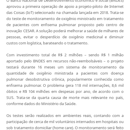
O Banco Nacional de Desenvolvimento Econômico e Social (BNDES)
aprovou a primeira operação de apoio a projeto-piloto de Internet
das Coisas (IoT) selecionado na chamada lançada em 2018. Trata-se
do teste de monitoramento de oxigênio ministrado em tratamento
de pacientes com enfisema pulmonar proposto pelo centro de
inovação CESAR. A solução poderá melhorar a saúde de milhares de
pessoas, evitar o desperdício de oxigênio medicinal e diminuir
custos com logística, barateando o tratamento.
Com investimento total de R$ 2 milhões – sendo R$ 1 milhão
aportado pelo BNDES em recursos não-reembolsáveis – o projeto
testará durante 16 meses um sistema de monitoramento da
quantidade de oxigênio ministrada a pacientes com doença
pulmonar desobstrutiva crônica, popularmente conhecida como
enfisema pulmonar. O problema gera 118 mil internações, 8,6 mil
óbitos e R$ 104 milhões em despesas por ano, de acordo com o
SUS. Trata-se da quarta causa de morte mais relevante no país,
conforme dados do Ministério da Saúde.
Os testes serão realizados em ambientes reais, contando com a
participação de cerca de mil voluntários internados em hospitais ou
sob tratamento domiciliar (home care). O monitoramento será feito