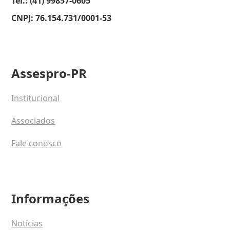
Tel.: (41) 99857-0605
CNPJ: 76.154.731/0001-53
Assespro-PR
Institucional
Associados
Fale conosco
Informações
Notícias