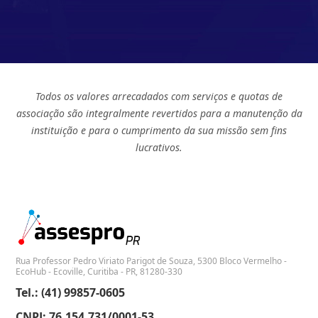
Todos os valores arrecadados com serviços e quotas de
associação são integralmente revertidos para a manutenção da
instituição e para o cumprimento da sua missão sem fins
lucrativos.
Rua Professor Pedro Viriato Parigot de Souza, 5300 Bloco Vermelho -
EcoHub - Ecoville, Curitiba - PR, 81280-330
Tel.: (41) 99857-0605
CNPJ: 76.154.731/0001-53