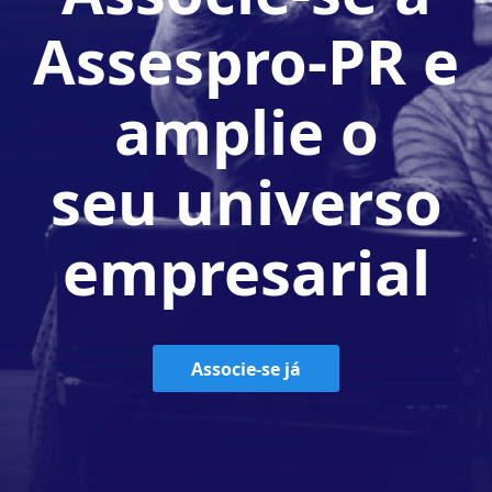
Assespro-PR e
amplie o
seu universo
empresarial
Associe-se já