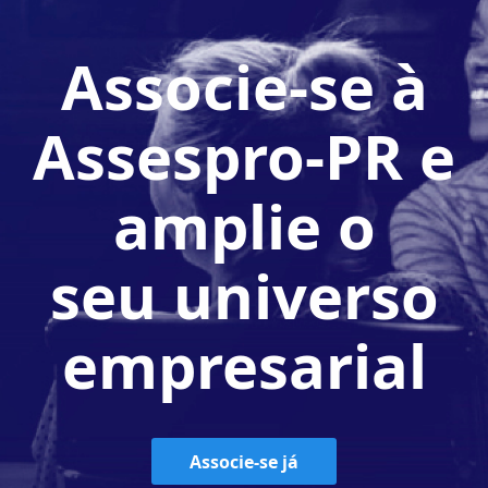
Associe-se à
Assespro-PR e
amplie o
seu universo
empresarial
Associe-se já