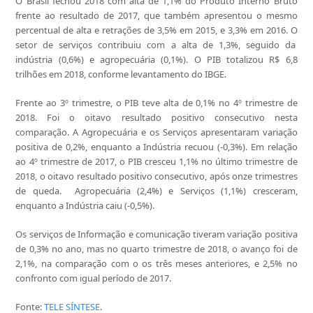
O Brasil fechou 2018 com alta de 1,1% do Produto Interno Bruto
frente ao resultado de 2017, que também apresentou o mesmo
percentual de alta e retrações de 3,5% em 2015, e 3,3% em 2016. O
setor de serviços contribuiu com a alta de 1,3%, seguido da
indústria (0,6%) e agropecuária (0,1%). O PIB totalizou R$ 6,8
trilhões em 2018, conforme levantamento do IBGE.
Frente ao 3º trimestre, o PIB teve alta de 0,1% no 4º trimestre de
2018. Foi o oitavo resultado positivo consecutivo nesta
comparação. A Agropecuária e os Serviços apresentaram variação
positiva de 0,2%, enquanto a Indústria recuou (-0,3%). Em relação
ao 4º trimestre de 2017, o PIB cresceu 1,1% no último trimestre de
2018, o oitavo resultado positivo consecutivo, após onze trimestres
de queda. Agropecuária (2,4%) e Serviços (1,1%) cresceram,
enquanto a Indústria caiu (-0,5%).
Os serviços de Informação e comunicação tiveram variação positiva
de 0,3% no ano, mas no quarto trimestre de 2018, o avanço foi de
2,1%, na comparação com o os três meses anteriores, e 2,5% no
confronto com igual período de 2017.
Fonte:
TELE SÍNTESE
.