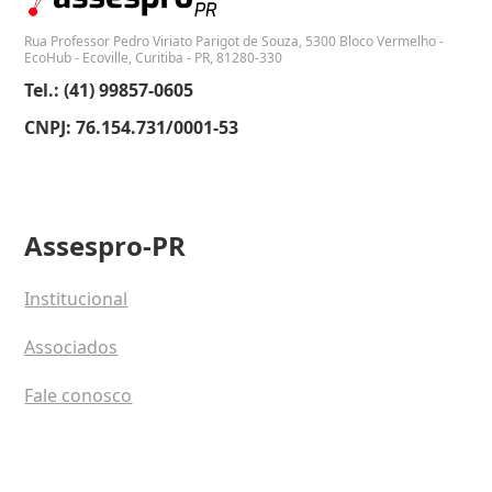
Rua Professor Pedro Viriato Parigot de Souza, 5300 Bloco Vermelho -
EcoHub - Ecoville, Curitiba - PR, 81280-330
Tel.: (41) 99857-0605
CNPJ: 76.154.731/0001-53
Assespro-PR
Institucional
Associados
Fale conosco