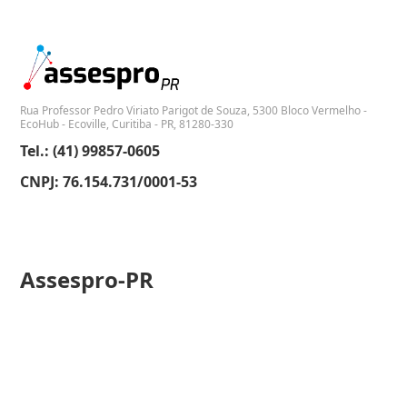
Rua Professor Pedro Viriato Parigot de Souza, 5300 Bloco Vermelho -
EcoHub - Ecoville, Curitiba - PR, 81280-330
Tel.: (41) 99857-0605
CNPJ: 76.154.731/0001-53
Assespro-PR
Institucional
Associados
Fale conosco