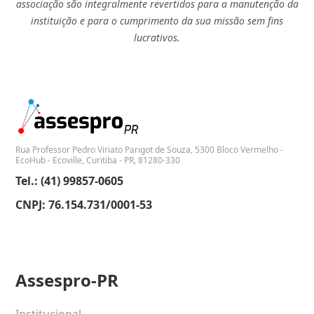
associação são integralmente revertidos para a manutenção da
instituição e para o cumprimento da sua missão sem fins
lucrativos.
Rua Professor Pedro Viriato Parigot de Souza, 5300 Bloco Vermelho -
EcoHub - Ecoville, Curitiba - PR, 81280-330
Tel.: (41) 99857-0605
CNPJ: 76.154.731/0001-53
Assespro-PR