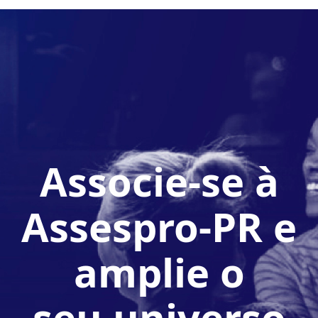
Associe-se à
Assespro-PR e
amplie o
seu universo