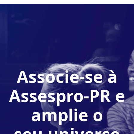
Associe-se à
Assespro-PR e
amplie o
seu universo