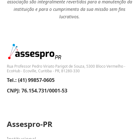
associação são integralmente revertidos para a manutenção da
instituição e para o cumprimento da sua missão sem fins
lucrativos.
Rua Professor Pedro Viriato Parigot de Souza, 5300 Bloco Vermelho -
EcoHub - Ecoville, Curitiba - PR, 81280-330
Tel.: (41) 99857-0605
CNPJ: 76.154.731/0001-53
Assespro-PR