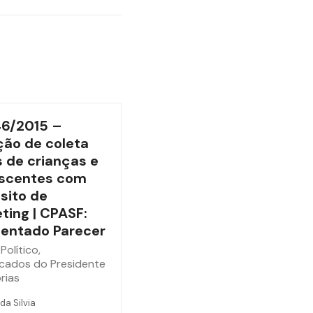
46/2015 –
ão de coleta
 de crianças e
scentes com
sito de
ting | CPASF:
entado Parecer
Político
,
cados do Presidente
rias
da Silvia