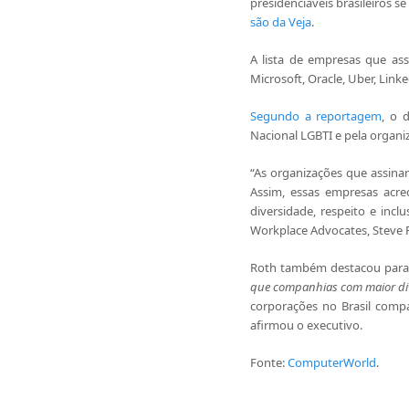
presidenciáveis brasileiros
são da Veja
.
A lista de empresas que as
Microsoft, Oracle, Uber, Link
Segundo a reportagem
, o 
Nacional LGBTI e pela organ
“As organizações que assina
Assim, essas empresas acre
diversidade, respeito e inc
Workplace Advocates, Steve R
Roth também destacou para 
que companhias com maior dive
corporações no Brasil comp
afirmou o executivo.
Fonte:
ComputerWorld
.