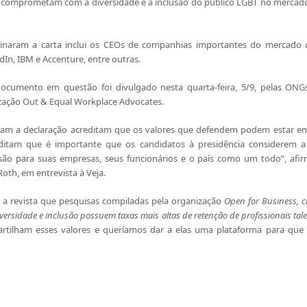
 se comprometam com a diversidade e a inclusão do público LGBT no mercad
sinaram a carta inclui os CEOs de companhias importantes do mercado 
edIn, IBM e Accenture, entre outras.
documento em questão foi divulgado nesta quarta-feira, 5/9, pelas ONG
ização Out & Equal Workplace Advocates.
ram a declaração acreditam que os valores que defendem podem estar em
ditam que é importante que os candidatos à presidência considerem a
lusão para suas empresas, seus funcionários e o país como um todo”, afi
oth, em entrevista à Veja.
a revista que pesquisas compiladas pela organização
Open for Business, 
rsidade e inclusão possuem taxas mais altas de retenção de profissionais tale
artilham esses valores e queríamos dar a elas uma plataforma para que 