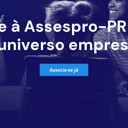
e à Assespro-PR 
universo empres
Associe-se já