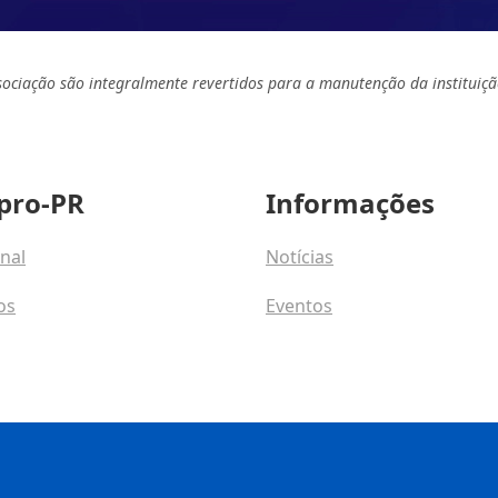
sociação são integralmente revertidos para a manutenção da instituiçã
pro-PR
Informações
onal
Notícias
os
Eventos
osco
Programas e Talentos