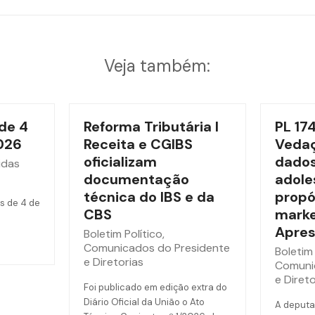
Veja também:
de 4
Reforma Tributária l
PL 17
026
Receita e CGIBS
Vedaç
oficializam
dados
idas
documentação
adole
técnica do IBS e da
propó
s de 4 de
CBS
marke
Apres
Boletim Político
,
Comunicados do Presidente
Boletim 
e Diretorias
Comuni
e Direto
Foi publicado em edição extra do
Diário Oficial da União o Ato
A deputa