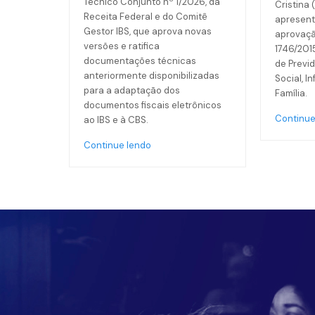
Técnico Conjunto nº 1/2026, da
Cristina 
Receita Federal e do Comitê
apresent
Gestor IBS, que aprova novas
aprovaçã
versões e ratifica
1746/201
documentações técnicas
de Previd
anteriormente disponibilizadas
Social, I
para a adaptação dos
Família.
documentos fiscais eletrônicos
Continue
ao IBS e à CBS.
Continue lendo