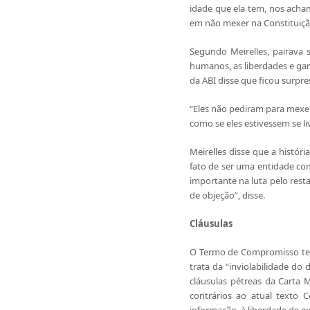
idade que ela tem, nos acha
em não mexer na Constituiçã
Segundo Meirelles, pairava
humanos, as liberdades e gar
da ABI disse que ficou surp
“Eles não pediram para mexer
como se eles estivessem se li
Meirelles disse que a histór
fato de ser uma entidade com
importante na luta pelo rest
de objeção”, disse.
Cláusulas
O Termo de Compromisso tem t
trata da “inviolabilidade do
cláusulas pétreas da Carta 
contrários ao atual texto C