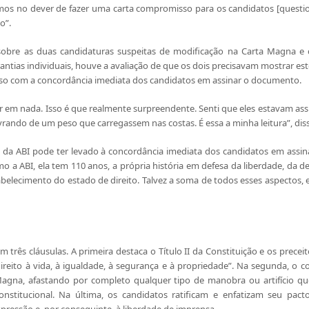
mos no dever de fazer uma carta compromisso para os candidatos [quest
o”.
 sobre as duas candidaturas suspeitas de modificação na Carta Magna e 
antias individuais, houve a avaliação de que os dois precisavam mostrar e
reso com a concordância imediata dos candidatos em assinar o documento.
 em nada. Isso é que realmente surpreendente. Senti que eles estavam ass
vrando de um peso que carregassem nas costas. É essa a minha leitura”, diss
ia da ABI pode ter levado à concordância imediata dos candidatos em assi
o a ABI, ela tem 110 anos, a própria história em defesa da liberdade, da 
abelecimento do estado de direito. Talvez a soma de todos esses aspectos,
rês cláusulas. A primeira destaca o Título II da Constituição e os precei
 direito à vida, à igualdade, à segurança e à propriedade”. Na segunda, o 
Magna, afastando por completo qualquer tipo de manobra ou artifício qu
onstitucional. Na última, os candidatos ratificam e enfatizam seu pact