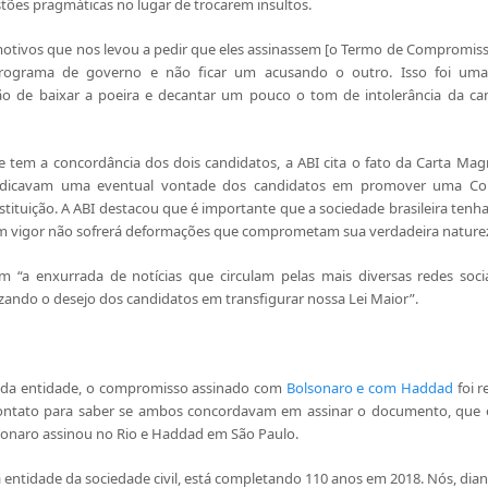
ões pragmáticas no lugar de trocarem insultos.
motivos que nos levou a pedir que eles assinassem [o Termo de Compromisso
programa de governo e não ficar um acusando o outro. Isso foi uma 
o de baixar a poeira e decantar um pouco o tom de intolerância da cam
tem a concordância dos dois candidatos, a ABI cita o fato da Carta Magn
indicavam uma eventual vontade dos candidatos em promover uma Cons
stituição. A ABI destacou que é importante que a sociedade brasileira tenha
em vigor não sofrerá deformações que comprometam sua verdadeira nature
 “a enxurrada de notícias que circulam pelas mais diversas redes socia
zando o desejo dos candidatos em transfigurar nossa Lei Maior”.
 da entidade, o compromisso assinado com
Bolsonaro e com Haddad
foi 
ntato para saber se ambos concordavam em assinar o documento, que 
lsonaro assinou no Rio e Haddad em São Paulo.
a entidade da sociedade civil, está completando 110 anos em 2018. Nós, dian