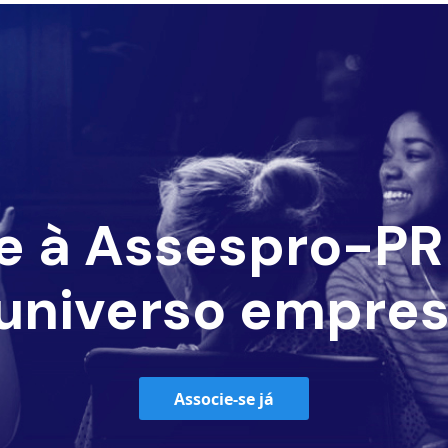
e à Assespro-PR 
universo empres
Associe-se já