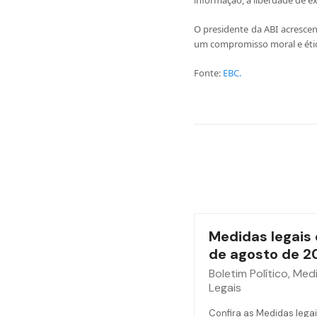
informação, à liberdade de e
O presidente da ABI acresce
um compromisso moral e ético
Fonte:
EBC.
Medidas legais 
de agosto de 2
Boletim Político
,
Med
Legais
Confira as Medidas legai