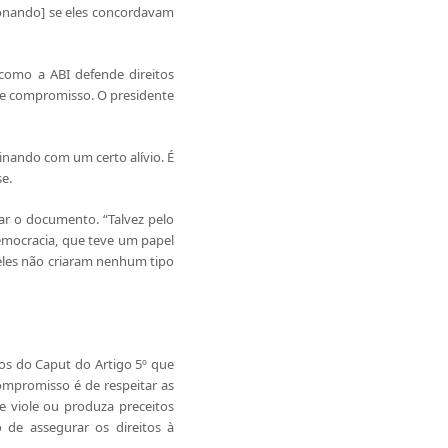
ionando] se eles concordavam
como a ABI defende direitos
ste compromisso. O presidente
inando com um certo alívio. É
e.
nar o documento. “Talvez pelo
democracia, que teve um papel
 eles não criaram nenhum tipo
tos do Caput do Artigo 5º que
compromisso é de respeitar as
e viole ou produza preceitos
o de assegurar os direitos à