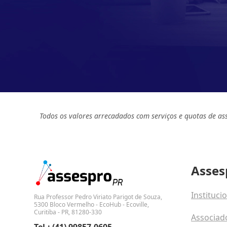
Todos os valores arrecadados com serviços e quotas de as
Asses
Instituci
Rua Professor Pedro Viriato Parigot de Souza,
5300 Bloco Vermelho - EcoHub - Ecoville,
Curitiba - PR, 81280-330
Associad