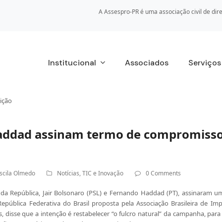
A Assespro-PR é uma associação civil de dire
Institucional
Associados
Serviço
ição
addad assinam termo de compromisso
iscila Olmedo
Notícias
,
TIC e Inovação
0 Comments
a da República, Jair Bolsonaro (PSL) e Fernando Haddad (PT), assinaram
República Federativa do Brasil proposta pela Associação Brasileira de Imp
, disse que a intenção é restabelecer “o fulcro natural” da campanha, para 