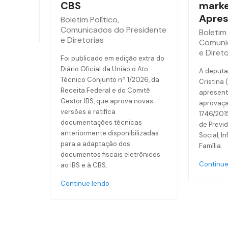
CBS
marke
Apres
Boletim Político
,
Comunicados do Presidente
Boletim 
e Diretorias
Comuni
e Direto
Foi publicado em edição extra do
Diário Oficial da União o Ato
A deputa
Técnico Conjunto nº 1/2026, da
Cristina 
Receita Federal e do Comitê
apresent
Gestor IBS, que aprova novas
aprovaçã
versões e ratifica
1746/201
documentações técnicas
de Previd
anteriormente disponibilizadas
Social, I
para a adaptação dos
Família.
documentos fiscais eletrônicos
Continue
ao IBS e à CBS.
Continue lendo