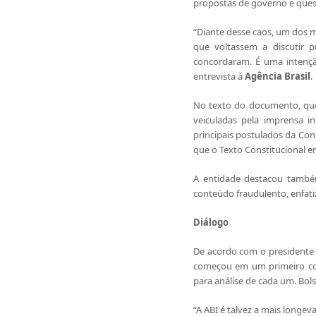
propostas de governo e quest
“Diante desse caos, um dos 
que voltassem a discutir 
concordaram. É uma intençã
entrevista à
Agência Brasil
.
No texto do documento, que 
veiculadas pela imprensa 
principais postulados da Con
que o Texto Constitucional 
A entidade destacou também
conteúdo fraudulento, enfati
Diálogo
De acordo com o presidente
começou em um primeiro co
para análise de cada um. Bo
“A ABI é talvez a mais longev