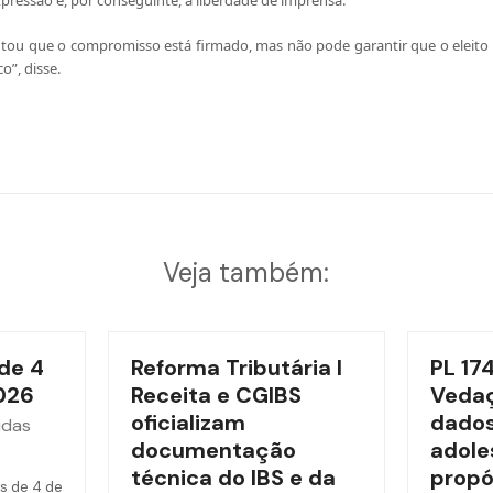
xpressão e, por conseguinte, à liberdade de imprensa.
ntou que o compromisso está firmado, mas não pode garantir que o eleito 
”, disse.
Veja também:
de 4
Reforma Tributária l
PL 17
026
Receita e CGIBS
Vedaç
oficializam
dados
idas
documentação
adole
técnica do IBS e da
propó
s de 4 de