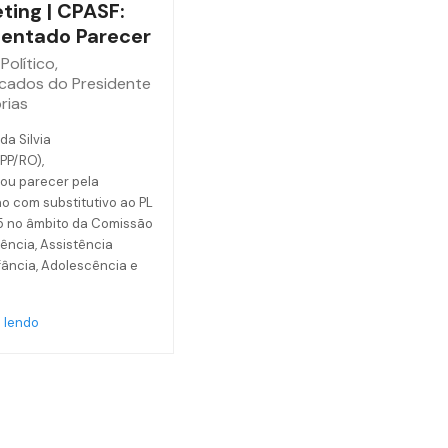
ting | CPASF:
entado Parecer
Político
,
cados do Presidente
rias
da Silvia
(PP/RO),
ou parecer pela
o com substitutivo ao PL
5 no âmbito da Comissão
ência, Assistência
nfância, Adolescência e
 lendo