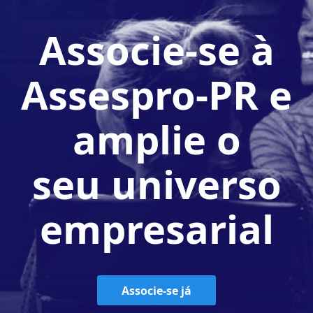
Associe-se à
Assespro-PR e
amplie o
seu universo
empresarial
Associe-se já