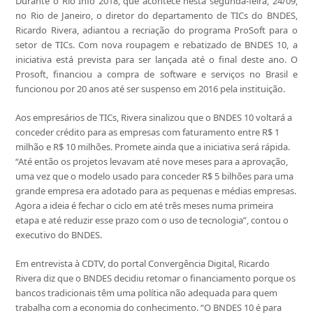
Durante o Rio Info 2018, que acontece nesta segunda-feira, 24/09,
no Rio de Janeiro, o diretor do departamento de TICs do BNDES,
Ricardo Rivera, adiantou a recriação do programa ProSoft para o
setor de TICs. Com nova roupagem e rebatizado de BNDES 10, a
iniciativa está prevista para ser lançada até o final deste ano. O
Prosoft, financiou a compra de software e serviços no Brasil e
funcionou por 20 anos até ser suspenso em 2016 pela instituição.
Aos empresários de TICs, Rivera sinalizou que o BNDES 10 voltará a
conceder crédito para as empresas com faturamento entre R$ 1
milhão e R$ 10 milhões. Promete ainda que a iniciativa será rápida.
“Até então os projetos levavam até nove meses para a aprovação,
uma vez que o modelo usado para conceder R$ 5 bilhões para uma
grande empresa era adotado para as pequenas e médias empresas.
Agora a ideia é fechar o ciclo em até três meses numa primeira
etapa e até reduzir esse prazo com o uso de tecnologia”, contou o
executivo do BNDES.
Em entrevista à CDTV, do portal Convergência Digital, Ricardo
Rivera diz que o BNDES decidiu retomar o financiamento porque os
bancos tradicionais têm uma política não adequada para quem
trabalha com a economia do conhecimento. “O BNDES 10 é para