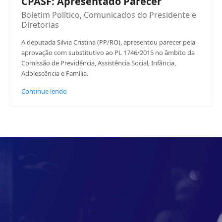
CPASF: Apresentado Parecer
Boletim Político
,
Comunicados do Presidente e
Diretorias
A deputada Silvia Cristina (PP/RO), apresentou parecer pela
aprovação com substitutivo ao PL 1746/2015 no âmbito da
Comissão de Previdência, Assistência Social, Infância,
Adolescência e Família.
Continue lendo