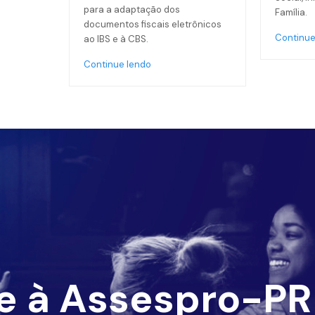
para a adaptação dos
Família.
documentos fiscais eletrônicos
Continue
ao IBS e à CBS.
Continue lendo
e à Assespro-PR 