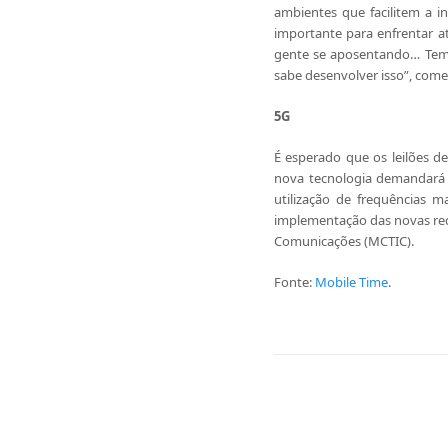
ambientes que facilitem a i
importante para enfrentar a
gente se aposentando… Temo
sabe desenvolver isso”, com
5G
É esperado que os leilões d
nova tecnologia demandará 
utilização de frequências m
implementação das novas red
Comunicações (MCTIC).
Fonte:
Mobile Time
.