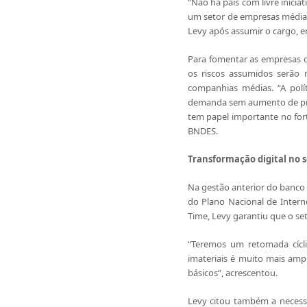
“Não há país com livre inicia
um setor de empresas médias 
Levy após assumir o cargo, em
Para fomentar as empresas d
os riscos assumidos serão m
companhias médias. “A polí
demanda sem aumento de preç
tem papel importante no fort
BNDES.
Transformação digital no s
Na gestão anterior do banco 
do Plano Nacional de Intern
Time, Levy garantiu que o se
“Teremos um retomada cíclic
imateriais é muito mais amp
básicos”, acrescentou.
Levy citou também a necessi