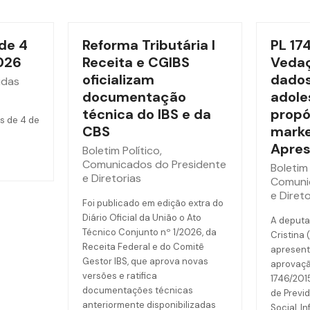
de 4
Reforma Tributária l
PL 17
026
Receita e CGIBS
Vedaç
oficializam
dados
idas
documentação
adole
técnica do IBS e da
propó
s de 4 de
CBS
marke
Apres
Boletim Político
,
Comunicados do Presidente
Boletim 
e Diretorias
Comuni
e Direto
Foi publicado em edição extra do
Diário Oficial da União o Ato
A deputa
Técnico Conjunto nº 1/2026, da
Cristina 
Receita Federal e do Comitê
apresent
Gestor IBS, que aprova novas
aprovaçã
versões e ratifica
1746/201
documentações técnicas
de Previd
anteriormente disponibilizadas
Social, I