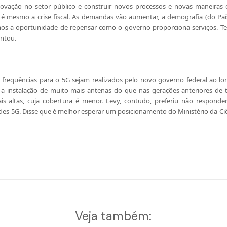
novação no setor público e construir novos processos e novas maneiras 
té mesmo a crise fiscal. As demandas vão aumentar, a demografia (do P
s a oportunidade de repensar como o governo proporciona serviços. Te
entou.
e frequências para o 5G sejam realizados pelo novo governo federal ao l
a instalação de muito mais antenas do que nas gerações anteriores de t
ais altas, cuja cobertura é menor. Levy, contudo, preferiu não responde
es 5G. Disse que é melhor esperar um posicionamento do Ministério da Ciên
Veja também: