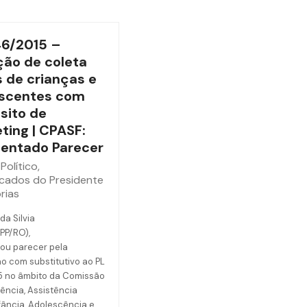
46/2015 –
ão de coleta
 de crianças e
scentes com
sito de
ting | CPASF:
entado Parecer
Político
,
cados do Presidente
rias
da Silvia
(PP/RO),
ou parecer pela
o com substitutivo ao PL
5 no âmbito da Comissão
ência, Assistência
nfância, Adolescência e