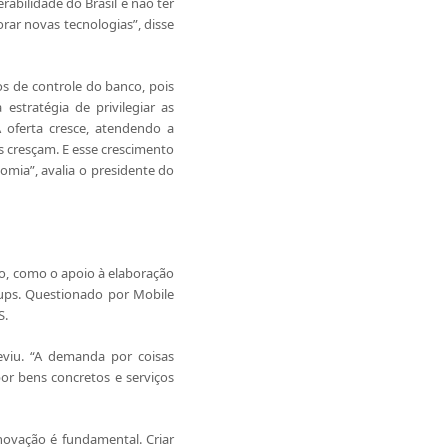
rabilidade do Brasil é não ter
rar novas tecnologias”, disse
s de controle do banco, pois
estratégia de privilegiar as
 oferta cresce, atendendo a
 cresçam. E esse crescimento
omia”, avalia o presidente do
ão, como o apoio à elaboração
tups. Questionado por Mobile
S.
reviu. “A demanda por coisas
or bens concretos e serviços
novação é fundamental. Criar