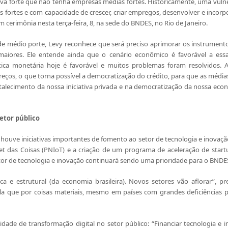
tiva forte que não tenha empresas médias fortes. Historicamente, uma vulne
fortes e com capacidade de crescer, criar empregos, desenvolver e incorpo
 cerimônia nesta terça-feira, 8, na sede do BNDES, no Rio de Janeiro.
e médio porte, Levy reconhece que será preciso aprimorar os instrumento
aiores. Ele entende ainda que o cenário econômico é favorável a essa 
tica monetária hoje é favorável e muitos problemas foram resolvidos. A
os, o que torna possível a democratização do crédito, para que as médias
alecimento da nossa iniciativa privada e na democratização da nossa econ
etor público
houve iniciativas importantes de fomento ao setor de tecnologia e inovaç
et das Coisas (PNIoT) e a criação de um programa de aceleração de star
tor de tecnologia e inovação continuará sendo uma prioridade para o BNDE
a e estrutural (da economia brasileira). Novos setores vão aflorar”, p
la que por coisas materiais, mesmo em países com grandes deficiências p
dade de transformação digital no setor público: “Financiar tecnologia e i