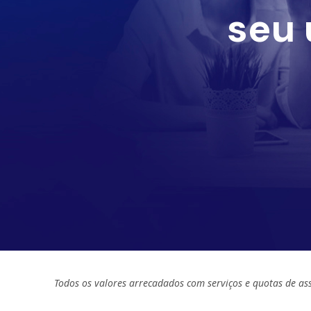
seu 
Todos os valores arrecadados com serviços e quotas de as