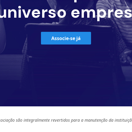
universo empres
Associe-se já
sociação são integralmente revertidos para a manutenção da instituiçã