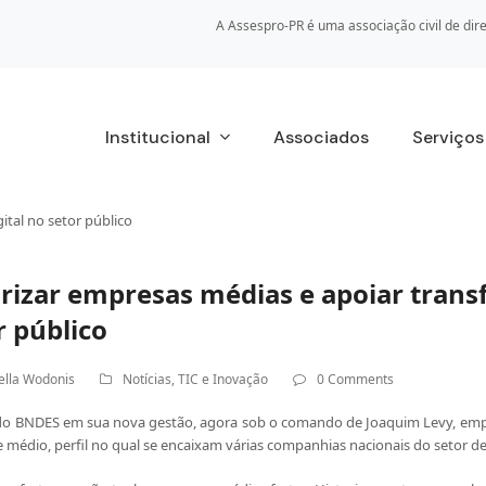
A Assespro-PR é uma associação civil de dire
Institucional
Associados
Serviço
ital no setor público
orizar empresas médias e apoiar tran
r público
ella Wodonis
Notícias
,
TIC e Inovação
0 Comments
 do BNDES em sua nova gestão, agora sob o comando de Joaquim Levy, em
médio, perfil no qual se encaixam várias companhias nacionais do setor de