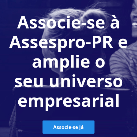
Associe-se à
Assespro-PR e
amplie o
seu universo
empresarial
Associe-se já