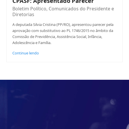
CPASF: Apresentado Parecer
Boletim Político
,
Comunicados do Presidente e
Diretorias
A deputada Silvia Cristina (PP/RO), apresentou parecer pela
aprovação com substitutivo ao PL 1746/2015 no âmbito da
Comissão de Previdência, Assistência Social, Infância,
Adolescência e Família.
Continue lendo