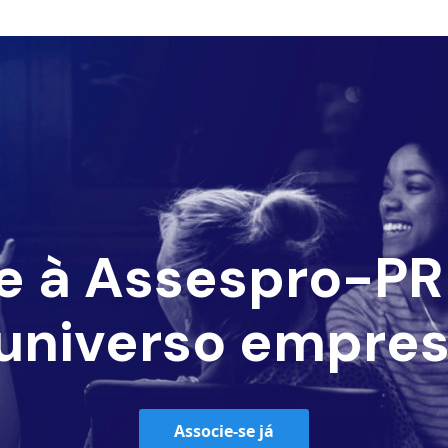
e à Assespro-PR 
universo empres
Associe-se já