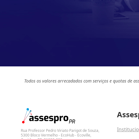
Todos os valores arrecadados com serviços e quotas de as
Asses
Instituci
Rua Professor Pedro Viriato Parigot de Souza,
5300 Bloco Vermelho - EcoHub - Ecoville,