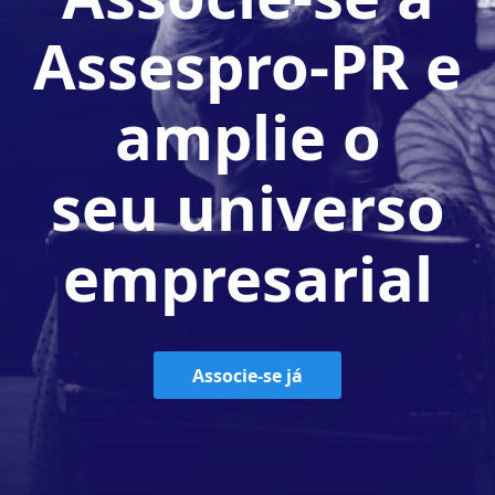
Assespro-PR e
amplie o
seu universo
empresarial
Associe-se já