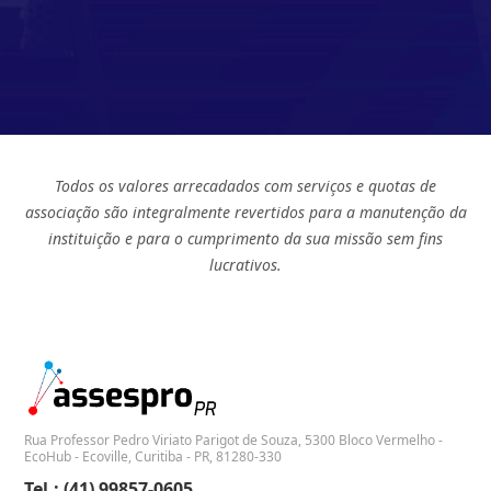
Todos os valores arrecadados com serviços e quotas de
associação são integralmente revertidos para a manutenção da
instituição e para o cumprimento da sua missão sem fins
lucrativos.
Rua Professor Pedro Viriato Parigot de Souza, 5300 Bloco Vermelho -
EcoHub - Ecoville, Curitiba - PR, 81280-330
Tel.: (41) 99857-0605