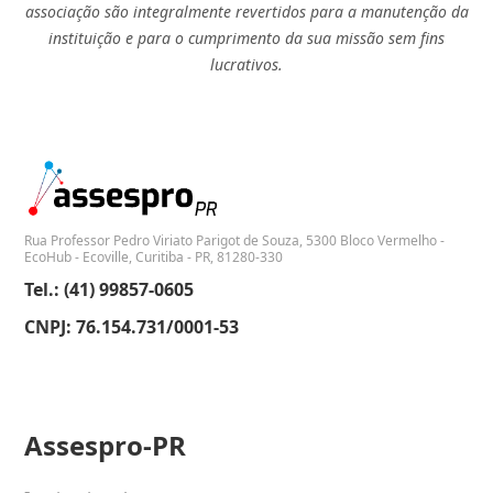
associação são integralmente revertidos para a manutenção da
instituição e para o cumprimento da sua missão sem fins
lucrativos.
Rua Professor Pedro Viriato Parigot de Souza, 5300 Bloco Vermelho -
EcoHub - Ecoville, Curitiba - PR, 81280-330
Tel.: (41) 99857-0605
CNPJ: 76.154.731/0001-53
Assespro-PR