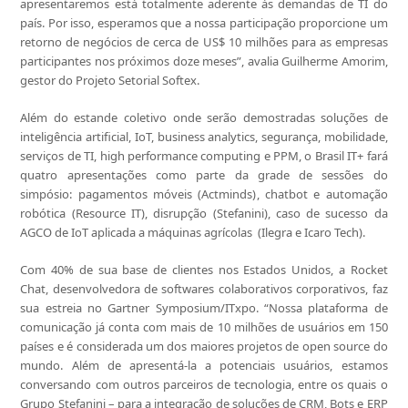
apresentaremos está totalmente aderente às demandas de TI do
país. Por isso, esperamos que a nossa participação proporcione um
retorno de negócios de cerca de US$ 10 milhões para as empresas
participantes nos próximos doze meses”, avalia Guilherme Amorim,
gestor do Projeto Setorial Softex.
Além do estande coletivo onde serão demostradas soluções de
inteligência artificial, IoT, business analytics, segurança, mobilidade,
serviços de TI, high performance computing e PPM, o Brasil IT+ fará
quatro apresentações como parte da grade de sessões do
simpósio: pagamentos móveis (Actminds), chatbot e automação
robótica (Resource IT), disrupção (Stefanini), caso de sucesso da
AGCO de IoT aplicada a máquinas agrícolas (Ilegra e Icaro Tech).
Com 40% de sua base de clientes nos Estados Unidos, a Rocket
Chat, desenvolvedora de softwares colaborativos corporativos, faz
sua estreia no Gartner Symposium/ITxpo. “Nossa plataforma de
comunicação já conta com mais de 10 milhões de usuários em 150
países e é considerada um dos maiores projetos de open source do
mundo. Além de apresentá-la a potenciais usuários, estamos
conversando com outros parceiros de tecnologia, entre os quais o
Grupo Stefanini – para a integração de soluções de CRM, Bots e ERP