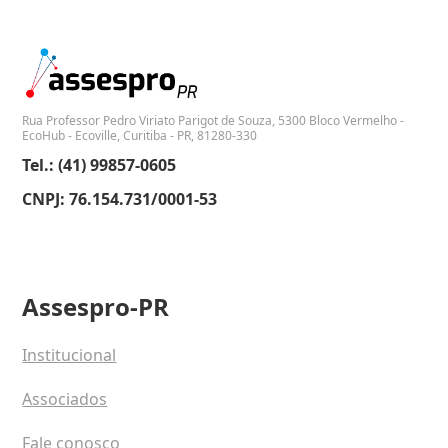
Rua Professor Pedro Viriato Parigot de Souza, 5300 Bloco Vermelho -
EcoHub - Ecoville, Curitiba - PR, 81280-330
Tel.: (41) 99857-0605
CNPJ: 76.154.731/0001-53
Assespro-PR
Institucional
Associados
Fale conosco