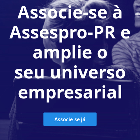
Associe-se à
Assespro-PR e
amplie o
seu universo
empresarial
Associe-se já