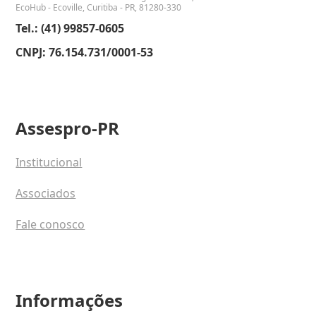
EcoHub - Ecoville, Curitiba - PR, 81280-330
Tel.: (41) 99857-0605
CNPJ: 76.154.731/0001-53
Assespro-PR
Institucional
Associados
Fale conosco
Informações