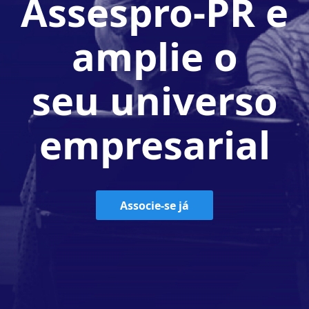
Assespro-PR e
amplie o
seu universo
empresarial
Associe-se já