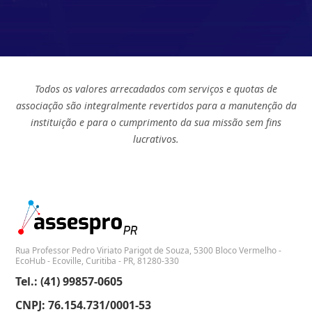
Todos os valores arrecadados com serviços e quotas de
associação são integralmente revertidos para a manutenção da
instituição e para o cumprimento da sua missão sem fins
lucrativos.
Rua Professor Pedro Viriato Parigot de Souza, 5300 Bloco Vermelho -
EcoHub - Ecoville, Curitiba - PR, 81280-330
Tel.: (41) 99857-0605
CNPJ: 76.154.731/0001-53