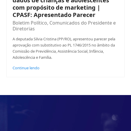
dados de crianças e adolescentes
com propósito de marketing |
CPASF: Apresentado Parecer
Boletim Político
,
Comunicados do Presidente e
Diretorias
A deputada Silvia Cristina (PP/RO), apresentou parecer pela
aprovação com substitutivo ao PL 1746/2015 no âmbito da
Comissão de Previdência, Assistência Social, Infância,
Adolescência e Família.
Continue lendo