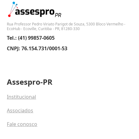
Rua Professor Pedro Viriato Parigot de Souza, 5300 Bloco Vermelho -
EcoHub - Ecoville, Curitiba - PR, 81280-330
Tel.: (41) 99857-0605
CNPJ: 76.154.731/0001-53
Assespro-PR
Institucional
Associados
Fale conosco