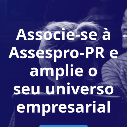
Associe-se à
Assespro-PR e
amplie o
seu universo
empresarial