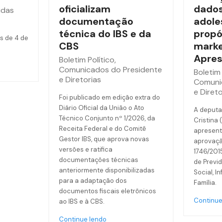
oficializam
dados
idas
documentação
adole
técnica do IBS e da
propó
s de 4 de
CBS
marke
Apres
Boletim Político
,
Comunicados do Presidente
Boletim 
e Diretorias
Comuni
e Direto
Foi publicado em edição extra do
Diário Oficial da União o Ato
A deputa
Técnico Conjunto nº 1/2026, da
Cristina 
Receita Federal e do Comitê
apresent
Gestor IBS, que aprova novas
aprovaçã
versões e ratifica
1746/201
documentações técnicas
de Previd
anteriormente disponibilizadas
Social, I
para a adaptação dos
Família.
documentos fiscais eletrônicos
Continue
ao IBS e à CBS.
Continue lendo