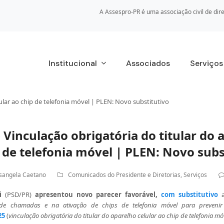
A Assespro-PR é uma associação civil de dire
Institucional
Associados
Serviço
ular ao chip de telefonia móvel | PLEN: Novo substitutivo
 Vinculação obrigatória do titular do 
p de telefonia móvel | PLEN: Novo subs
sangela Caetano
Comunicados do Presidente e Diretorias
,
Serviços
i
(PSD/PR)
apresentou
novo parecer favorável,
com substitutivo
 de chamadas e na ativação de chips de telefonia móvel para prevenir
25
(
vinculação obrigatória do titular do aparelho celular ao chip de telefonia mó