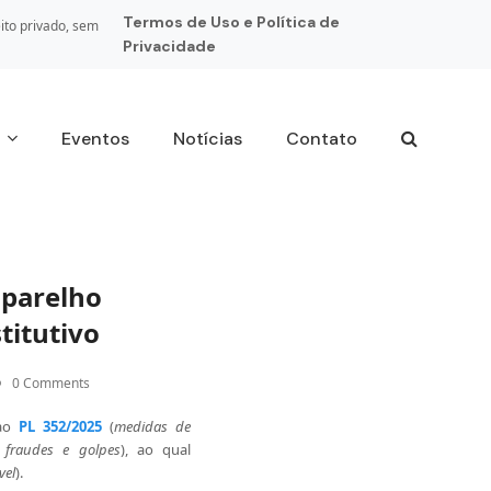
Termos de Uso e Política de
ito privado, sem
Privacidade
s
Eventos
Notícias
Contato
aparelho
titutivo
0 Comments
ao
PL 352/2025
(
medidas de
 fraudes e golpes
), ao qual
vel
).