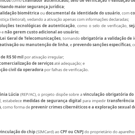
cnicos
como
chamador autenticado, selo de verificação
e
validação d
visando
maior segurança jurídica
;
validação biométrica
ou
documental da identidade do usuário
, com
co
Justiça Eleitoral), vedando a ativação apenas com informações declaradas;
oluções tecnológicas de autenticação
, como o selo de verificação,
se
o
e
não gerem custo adicional ao usuário
;
a Lei Geral de Telecomunicações
, tornando
obrigatória a validação de
reativação ou manutenção de linha
, e
prevendo sanções específicas
, 
de R$ 50 mil
por ativação irregular;
comercialização de serviços
até adequação; e
ção civil da operadora
por falhas de verificação.
ônia Lúcia
(REP/AC), o projeto dispõe sobre a
vinculação obrigatória do 
l
, estabelece
medidas de segurança digital
para impedir
transferência 
s
, como forma de
prevenir crimes cibernéticos e a exploração sexual 
vinculação do chip
(SIMCard)
ao
CPF ou CNPJ
do proprietário do aparelho c