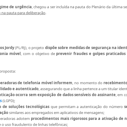
gime de urgência
, chegou a ser incluída na pauta do Plenário da última 
 na pauta para deliberação
.
los Jordy
(PL/RJ), o projeto
dispõe sobre medidas de segurança na iden
fonia móvel
, com o objetivo de
prevenir fraudes e golpes praticado
 proposta:
eradoras de telefonia móvel
informem
, no momento do
recebiment
lidado e autenticado
, assegurando que a linha pertence a um titular ident
ticação ocorra
sem exposição de dados sensíveis
do assinante
, em 
s
(LGPD);
o de soluções tecnológicas
que permitam a autenticação do número
s
cação
similares aos empregados em aplicativos de mensagens;
peradoras adotem
procedimentos mais rigorosos para a ativação de n
 o uso fraudulento de linhas telefônicas;