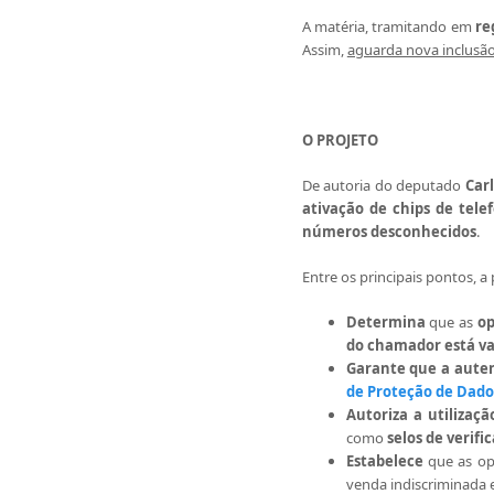
A matéria, tramitando em
re
Assim,
aguarda nova inclusão
O PROJETO
De autoria do deputado
Car
ativação de chips de tele
números desconhecidos
.
Entre os principais pontos, a
Determina
que as
op
do chamador está va
Garante que a auten
de Proteção de Dado
Autoriza a utilizaçã
como
selos de verifi
Estabelece
que as o
venda indiscriminada e