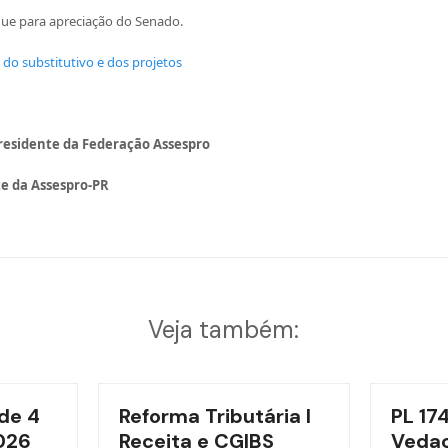
gue para apreciação do Senado.
a do substitutivo e dos projetos
residente da Federação Assespro
te da Assespro-PR
Veja também:
de 4
Reforma Tributária l
PL 17
026
Receita e CGIBS
Vedaç