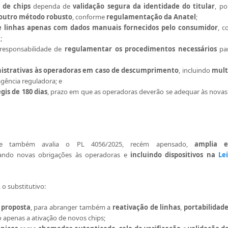
 de chips
dependa de
validação segura da identidade do titular
, p
u outro método robusto
, conforme
regulamentação da Anatel
;
e linhas apenas com
dados manuais fornecidos pelo consumidor
, 
l
;
responsabilidade de
regulamentar os procedimentos necessários
par
istrativas às operadoras em caso de descumprimento
, incluindo
mult
gência reguladora; e
gis de 180 dias
, prazo em que as operadoras deverão se adequar às novas 
que também avalia o PL 4056/2025, recém apensado,
amplia 
ando novas obrigações às operadoras e
incluindo dispositivos na
Le
 o substitutivo:
 proposta
, para abranger também a
reativação de linhas
,
portabilidad
o apenas a ativação de novos chips;