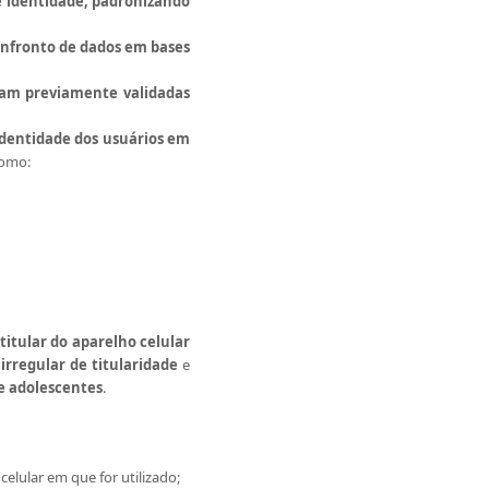
e identidade, padronizando
nfronto de dados em bases
jam previamente validadas
 identidade dos usuários em
como:
titular do aparelho celular
irregular de titularidade
e
de adolescentes
.
elular em que for utilizado;