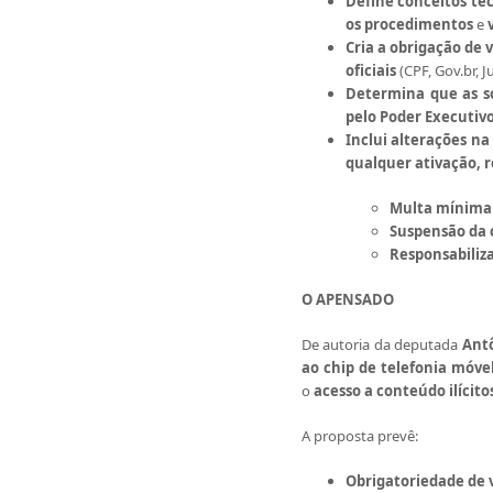
Define conceitos té
os procedimentos
e
Cria a obrigação de 
oficiais
(CPF, Gov.br, 
Determina que as s
pelo Poder Executiv
Inclui alterações n
qualquer ativação, 
Multa mínima 
Suspensão da 
Responsabiliza
O APENSADO
De autoria da deputada
Ant
ao chip de telefonia móve
o
acesso a conteúdo ilícito
A proposta prevê:
Obrigatoriedade de 