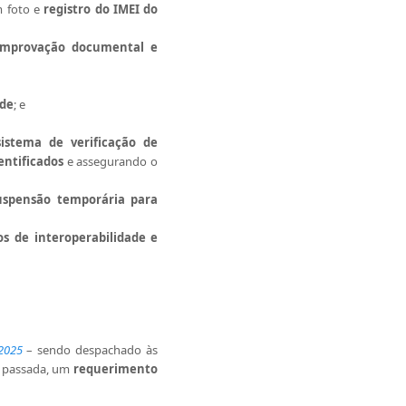
m foto e
registro do IMEI do
comprovação documental e
ade
; e
sistema de verificação de
entificados
e assegurando o
uspensão temporária para
os de interoperabilidade e
2025
– sendo despachado às
a passada, um
requerimento