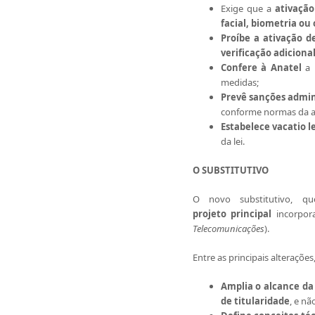
Exige que a
ativação
facial, biometria o
Proíbe
a ativação d
verificação adiciona
Confere à Anatel
a 
medidas;
Prevê
sanções admin
conforme normas da a
Estabelece vacatio le
da lei.
O SUBSTITUTIVO
O novo substitutivo, 
projeto principal
incorpor
Telecomunicações
).
Entre as principais alterações,
Amplia o alcance da
de titularidade
, e nã