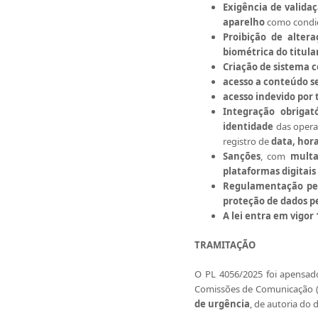
Exigência de validaç
aparelho
como condiçõ
Proibição de alter
biométrica do titula
Criação de sistema 
acesso a
conteúdo se
acesso indevido por 
Integração obrigató
identidade
das opera
registro de
data, hora
S
anções
, com
multa
plataformas digitais
Regulamentação pel
proteção de dados p
A lei
entra em vigor 
TRAMITAÇÃO
O PL 4056/2025 foi apensa
Comissões de Comunicação (C
de urgência
, de autoria do