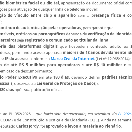
ão biométrica facial ou digital
, apresentação de documento oficial co
es para ativação de qualquer linha de telefonia móvel;
ação do vínculo entre chip e aparelho
sem a
presença física e 
r
;
contínuo de autenticação pelas operadoras
, para garantir que:
nsíveis, eróticos ou pornográficos
dependa de
verificação de identid
terceiros
seja
registrado e comunicado ao titular da linha
;
ria das plataformas digitais
que hospedem conteúdo adulto ao
doras, permitindo acesso apenas a
maiores de 18 anos devidamente id
 e IP do acesso
, conforme o
Marco Civil da Internet
(Lei nº 12.965/2014);
s de até R$ 5 milhões para operadoras
e
até R$ 10 milhões e s
em caso de descumprimento;
o Poder Executivo
em até
180 dias
, devendo definir
padrões técnic
essoais
, observada a
Lei Geral de Proteção de Dados
; e
180 dias
após sua publicação oficial.
do ao PL 352/2025 –
que havia sido desapensado, em setembro, do
PL 202/
COM) e de Constituição e Justiça e de Cidadania (CCJC). Ainda na seman
 deputado
Carlos Jordy
, foi
aprovado e levou a matéria ao Plenário
.