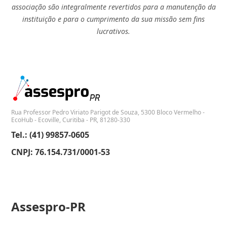
associação são integralmente revertidos para a manutenção da
instituição e para o cumprimento da sua missão sem fins
lucrativos.
Rua Professor Pedro Viriato Parigot de Souza, 5300 Bloco Vermelho -
EcoHub - Ecoville, Curitiba - PR, 81280-330
Tel.: (41) 99857-0605
CNPJ: 76.154.731/0001-53
Assespro-PR