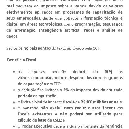
que as
pessoas jurídicas tributadas com base no lucro
real
deduzam do
Imposto sobre a Renda devido
os
valores
efetivamente aplicados em programas de capacitação de
seus empregados
, desde que voltados à
formação técnica e
digital em áreas estratégicas
, como
programação, segurança
da informação, inteligência artificial, redes e análise de
dados
.
São os
principais pontos
do texto aprovado pela CCT:
Benefício Fiscal
as empresas poderão
deduzir do IRPJ
os
valores
comprovadamente despendidos com programas
de capacitação em TIC
;
a dedução fica limitada a
5% do imposto devido em cada
período de apuração
;
o limite global de impacto fiscal é de
R$ 100 milhões anuais
;
o benefício
não
exclui nem reduz outros incentivos
fiscais existentes
e
não
poderá ser utilizado para
cálculo da base da CSLL
; e
o
Poder Executivo
deverá incluir o
montante da
renúncia