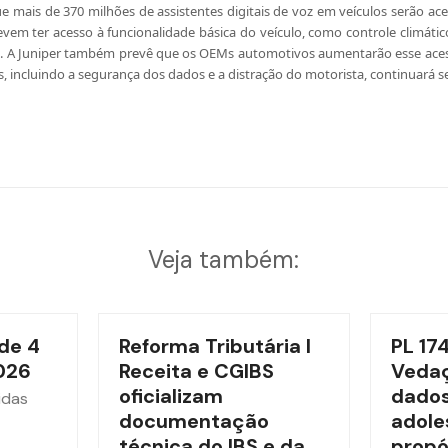
 mais de 370 milhões de assistentes digitais de voz em veículos serão ace
evem ter acesso à funcionalidade básica do veículo, como controle climáti
. A Juniper também prevê que os OEMs automotivos aumentarão esse acess
s, incluindo a segurança dos dados e a distração do motorista, continuará s
Veja também:
de 4
Reforma Tributária l
PL 17
026
Receita e CGIBS
Vedaç
oficializam
dados
idas
documentação
adole
técnica do IBS e da
propó