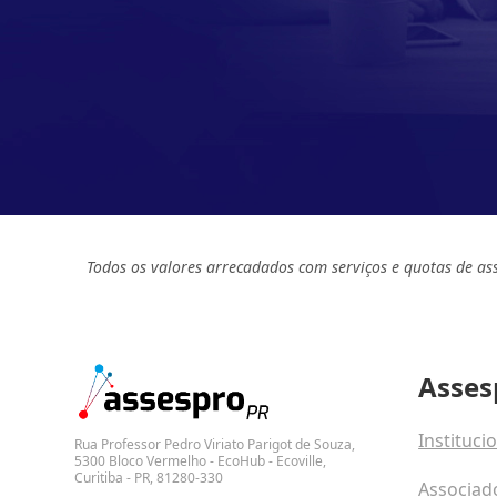
Todos os valores arrecadados com serviços e quotas de as
Asses
Instituci
Rua Professor Pedro Viriato Parigot de Souza,
5300 Bloco Vermelho - EcoHub - Ecoville,
Curitiba - PR, 81280-330
Associad