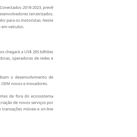
 Conectados 2018-2023, prevê
senvolvedores terceirizados.
lor para os motoristas. Neste
 em veículos.
dos chegará a US$ 265 bilhões
adoras, operadoras de redes e
litam o desenvolvimento de
os OEM novos e inovadores.
ntes de fora do ecossistema
riação de novos serviços por
 transações móveis e on-line