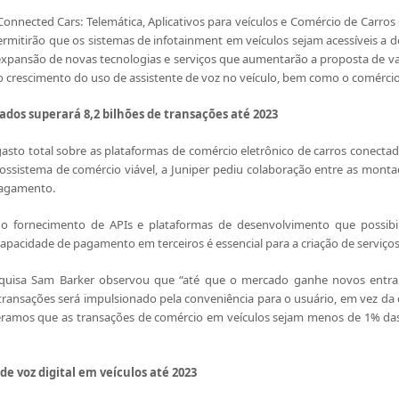
onnected Cars: Telemática, Aplicativos para veículos e Comércio de Carros
mitirão que os sistemas de infotainment em veículos sejam acessíveis a de
a expansão de novas tecnologias e serviços que aumentarão a proposta de va
 o crescimento do uso de assistente de voz no veículo, bem como o comércio
dos superará 8,2 bilhões de transações até 2023
asto total sobre as plataformas de comércio eletrônico de carros conecta
cossistema de comércio viável, a Juniper pediu colaboração entre as mont
pagamento.
o fornecimento de APIs e plataformas de desenvolvimento que possibi
 capacidade de pagamento em terceiros é essencial para a criação de serviç
quisa Sam Barker observou que “até que o mercado ganhe novos entra
ransações será impulsionado pela conveniência para o usuário, em vez da c
peramos que as transações de comércio em veículos sejam menos de 1% das
de voz digital em veículos até 2023