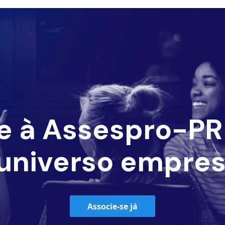
e à Assespro-PR 
universo empres
Associe-se já