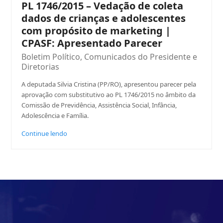
PL 1746/2015 – Vedação de coleta
dados de crianças e adolescentes
com propósito de marketing |
CPASF: Apresentado Parecer
Boletim Político
,
Comunicados do Presidente e
Diretorias
A deputada Silvia Cristina (PP/RO), apresentou parecer pela
aprovação com substitutivo ao PL 1746/2015 no âmbito da
Comissão de Previdência, Assistência Social, Infância,
Adolescência e Família.
Continue lendo