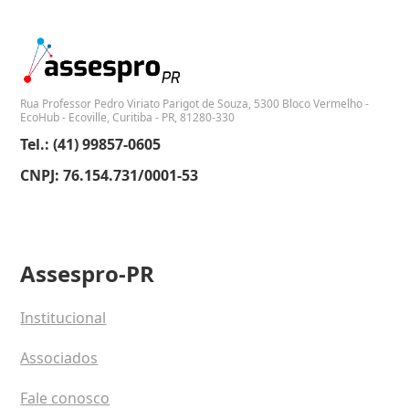
Rua Professor Pedro Viriato Parigot de Souza, 5300 Bloco Vermelho -
EcoHub - Ecoville, Curitiba - PR, 81280-330
Tel.: (41) 99857-0605
CNPJ: 76.154.731/0001-53
Assespro-PR
Institucional
Associados
Fale conosco