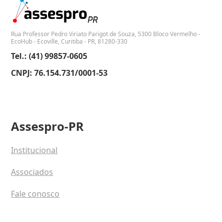
Rua Professor Pedro Viriato Parigot de Souza, 5300 Bloco Vermelho -
EcoHub - Ecoville, Curitiba - PR, 81280-330
Tel.: (41) 99857-0605
CNPJ: 76.154.731/0001-53
Assespro-PR
Institucional
Associados
Fale conosco