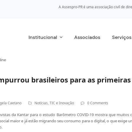
A Assespro-PR é uma associação civil de dire
Institucional
Associados
Serviço
line
mpurrou brasileiros para as primeira
gela Caetano
Notícias
,
TIC e Inovação
0 Comments
istas da Kantar para o estudo Barômetro COVID-19 mostra que muitos
cial maior e já estão migrando seu consumo para o digital, o que exige 
o.