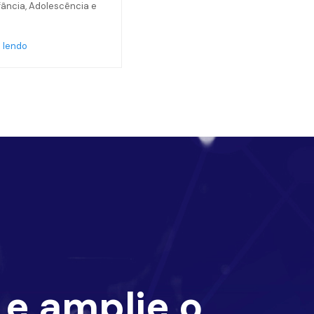
nfância, Adolescência e
 lendo
e amplie o