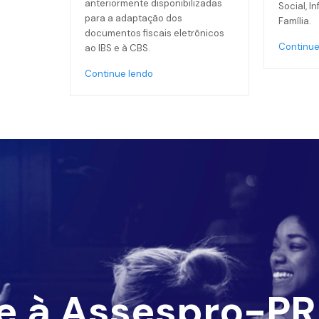
anteriormente disponibilizadas
Social, I
para a adaptação dos
Família.
documentos fiscais eletrônicos
Continue
ao IBS e à CBS.
Continue lendo
e à Assespro-PR 