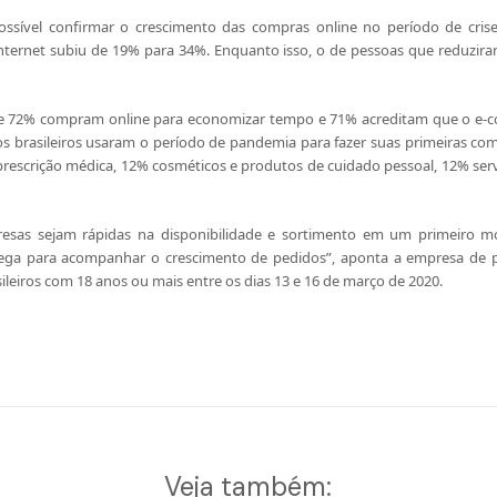
ssível confirmar o crescimento das compras online no período de cri
ernet subiu de 19% para 34%. Enquanto isso, o de pessoas que reduziram
 72% compram online para economizar tempo e 71% acreditam que o e-c
uitos brasileiros usaram o período de pandemia para fazer suas primeiras co
rescrição médica, 12% cosméticos e produtos de cuidado pessoal, 12% servi
sas sejam rápidas na disponibilidade e sortimento em um primeiro m
rega para acompanhar o crescimento de pedidos”, aponta a empresa de p
ileiros com 18 anos ou mais entre os dias 13 e 16 de março de 2020.
Veja também: