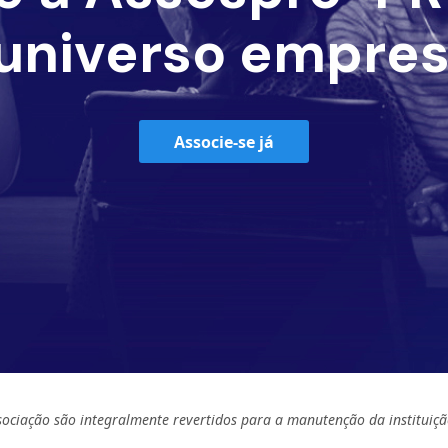
universo empres
Associe-se já
sociação são integralmente revertidos para a manutenção da instituiçã