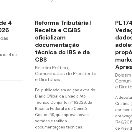
de 4
Reforma Tributária l
PL 17
026
Receita e CGIBS
Vedaç
oficializam
dados
idas
documentação
adole
técnica do IBS e da
propó
s de 4 de
CBS
marke
Apres
Boletim Político
,
Comunicados do Presidente
Boletim 
e Diretorias
Comuni
e Direto
Foi publicado em edição extra do
Diário Oficial da União o Ato
A deputa
Técnico Conjunto nº 1/2026, da
Cristina 
Receita Federal e do Comitê
apresent
Gestor IBS, que aprova novas
aprovaçã
versões e ratifica
1746/201
documentações técnicas
de Previd