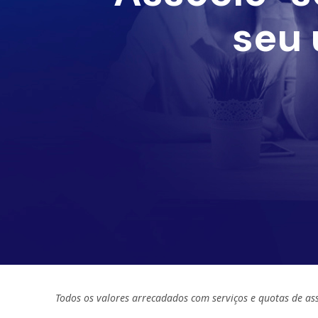
seu 
Todos os valores arrecadados com serviços e quotas de as