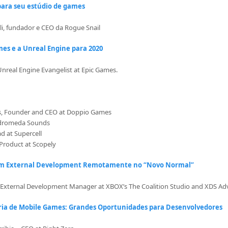
ara seu estúdio de games
li, fundador e CEO da Rogue Snail
mes e a Unreal Engine para 2020
nreal Engine Evangelist at Epic Games.
es, Founder and CEO at Doppio Games
Andromeda Sounds
ad at Supercell
Product at Scopely
com External Development Remotamente no “Novo Normal”
, External Development Manager at XBOX’s The Coalition Studio and XDS A
ria de Mobile Games: Grandes Oportunidades para Desenvolvedores