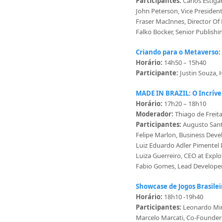
Participantes:
Carlos Estigar
John Peterson, Vice Presiden
Fraser MacInnes, Director Of
Falko Bocker, Senior Publish
Criando para o Metaverso
Horário:
14h50 – 15h40
Participante:
Justin Souza,
MADE IN BRAZIL: O Incríve
Horário:
17h20 – 18h10
Moderador:
Thiago de Freit
Participantes:
Augusto Sant
Felipe Marlon, Business Dev
Luiz Eduardo Adler Pimentel
Luiza Guerreiro, CEO at Explo
Fabio Gomes, Lead Developer
Showcase de Jogos Brasilei
Horário:
18h10 -19h40
Participantes:
Leonardo Mi
Marcelo Marcati, Co-Founder 