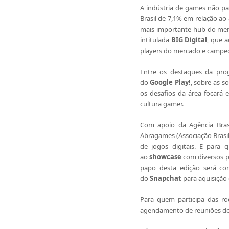
A indústria de games não pa
Brasil de 7,1% em relação a
mais importante hub do mer
intitulada
BIG Digital
, que 
players do mercado e campeo
Entre os destaques da pro
do
Google Play!
, sobre as s
os desafios da área focará
cultura gamer.
Com apoio da Agência Brasi
Abragames (Associação Brasil
de jogos digitais. E para 
ao
showcase
com diversos p
papo desta edição será co
do
Snapchat
para aquisição 
Para quem participa das ro
agendamento de reuniões do 