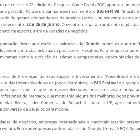
ra de crescer. A 7ª edição da Pesquisa Game Brasil (PGB) apontou um in
o ano passado. Para acompanhar esse movimento, o
BIG Festival
(Brazil’s
cado de games independentes da América Latina – se reinventou em uma e
acontece entre
22 e 26 de junho
. O evento traz para o ambiente digital pa
nato de eSports, além de rodadas de negócios.
gramação deste ano estão as palestras da
Google
, sobre as oportuni
oluções encontradas pela marca para vencer desafios. Para os apaixonados
 em temas como a evolução de atletas e campeonatos, oportunidades d
leira de Promoção de Exportações e Investimentos (Apex-Brasil) e d
eira das Desenvolvedoras de Jogos Eletrônicos), o
BIG Festival
é a grande 
quem quer saber o que os desenvolvedores brasileiros estão prepara
rofissionais do mercado, que mostrarão alguns dos melhores jogos previst
m Max Rivera, Líder Comercial do Snapchat Latam e UE, apresentand
e conversão de usuários para mobile.
dadas de negócios, empresas internacionais e nacionais estarão presen
evento. Entre as empresas confirmadas estão Google, Unreal, XBOX, Snapch