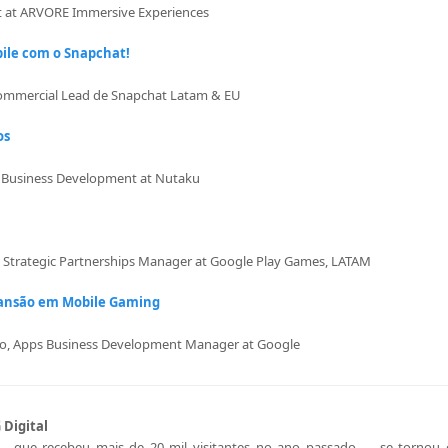
t at ARVORE Immersive Experiences
bile com o Snapchat!
ommercial Lead de Snapchat Latam & EU
os
, Business Development at Nutaku
i, Strategic Partnerships Manager at Google Play Games, LATAM
pansão em Mobile Gaming
no, Apps Business Development Manager at Google
 Digital
 — que recebeu mais de 20 mil visitantes no ano passado — se tornou