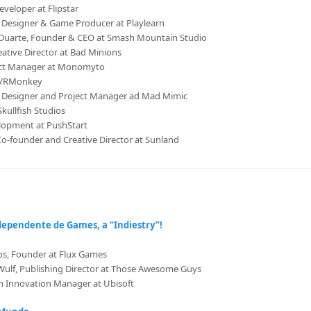
veloper at Flipstar
 Designer & Game Producer at Playlearn
 Duarte, Founder & CEO at Smash Mountain Studio
eative Director at Bad Minions
ject Manager at Monomyto
t VRMonkey
 Designer and Project Manager ad Mad Mimic
Skullfish Studios
elopment at PushStart
o-founder and Creative Director at Sunland
ependente de Games, a “Indiestry”!
os, Founder at Flux Games
Wulf, Publishing Director at Those Awesome Guys
n Innovation Manager at Ubisoft