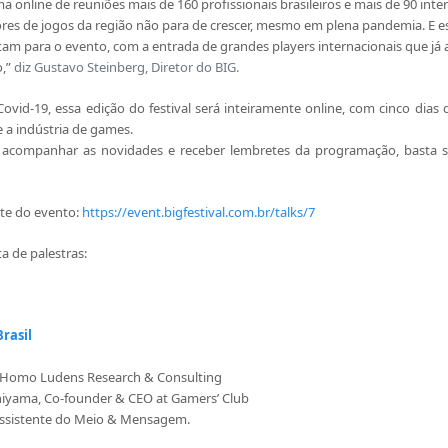
a online de reuniões mais de 160 profissionais brasileiros e mais de 90 int
ores de jogos da região não para de crescer, mesmo em plena pandemia. E
am para o evento, com a entrada de grandes players internacionais que já 
o,”
diz Gustavo Steinberg, Diretor do BIG.
vid-19, essa edição do festival será inteiramente online, com cinco dias 
e a indústria de games.
s, acompanhar as novidades e receber lembretes da programação, basta 
ite do evento:
https://event.bigfestival.com.br/talks/7
a de palestras:
Brasil
, Homo Ludens Research & Consulting
chiyama, Co-founder & CEO at Gamers’ Club
-assistente do Meio & Mensagem.