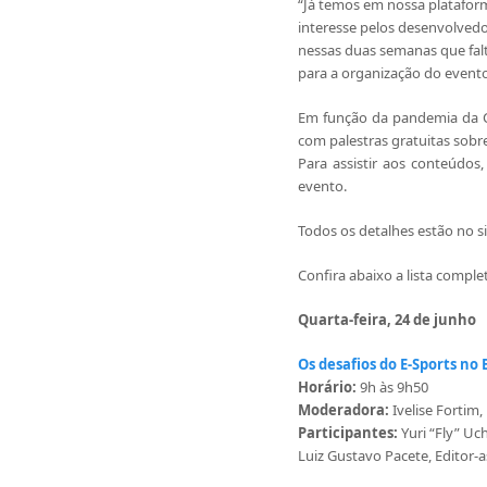
“Já temos em nossa plataform
interesse pelos desenvolved
nessas duas semanas que falt
para a organização do event
Em função da pandemia da Co
com palestras gratuitas sobr
Para assistir aos conteúdo
evento.
Todos os detalhes estão no s
Confira abaixo a lista complet
Quarta-feira, 24 de junho
Os desafios do E-Sports no 
Horário:
9h às 9h50
Moderadora:
Ivelise Fortim
Participantes:
Yuri “Fly” U
Luiz Gustavo Pacete, Editor