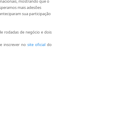
ernacionais, mostrando que o
 esperamos mais adesões
anteciparam sua participação
de rodadas de negócio e dois
se inscrever no
site oficial
do