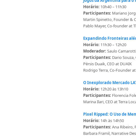
Jogos da Argentina para o
Horário:
10h40 – 11h30
Participantes:
Mariano Jorge
Martin Spinetto, Founder &
Pablo Mayer, Co-founder at 
Expandindo Fronteiras além
Horário:
11h30 – 12h20
Moderador:
Saulo Camarott
Participantes:
Dario Souza,
Pérsis Duaik, CEO at DUAIK
Rodrigo Terra, Co-Founder a
O Inexplorado Mercado L
Horário:
12h20 às 13h10
Participantes:
Florencia Fol
Marina Ilari, CEO at Terra Loc
Pixel Ripped: O Uso de Me
Horário:
14h às 14h50
Participantes:
Ana Ribeiro, 
Barbara Framil, Narrative D