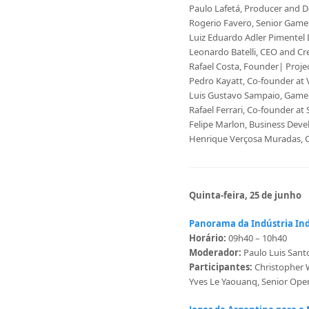
Paulo Lafetá, Producer and De
Rogerio Favero, Senior Game
Luiz Eduardo Adler Pimentel
Leonardo Batelli, CEO and Cr
Rafael Costa, Founder| Pro
Pedro Kayatt, Co-founder a
Luis Gustavo Sampaio, Game
Rafael Ferrari, Co-founder at 
Felipe Marlon, Business Dev
Henrique Verçosa Muradas, C
Quinta-feira, 25 de junho
Panorama da Indústria Ind
Horário:
09h40 – 10h40
Moderador:
Paulo Luis Sant
Participantes:
Christopher 
Yves Le Yaouanq, Senior Ope