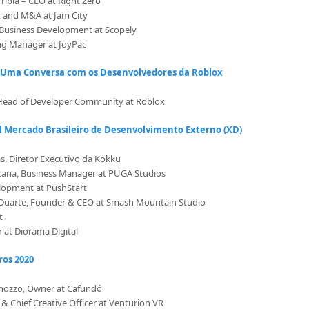
ribia – CEO at Right Zero
t and M&A at Jam City
 Business Development at Scopely
ing Manager at JoyPac
: Uma Conversa com os Desenvolvedores da Roblox
 Head of Developer Community at Roblox
l Mercado Brasileiro de Desenvolvimento Externo (XD)
as, Diretor Executivo da Kokku
ana, Business Manager at PUGA Studios
elopment at PushStart
 Duarte, Founder & CEO at Smash Mountain Studio
t
 at Diorama Digital
ros 2020
nozzo, Owner at Cafundó
& Chief Creative Officer at Venturion VR