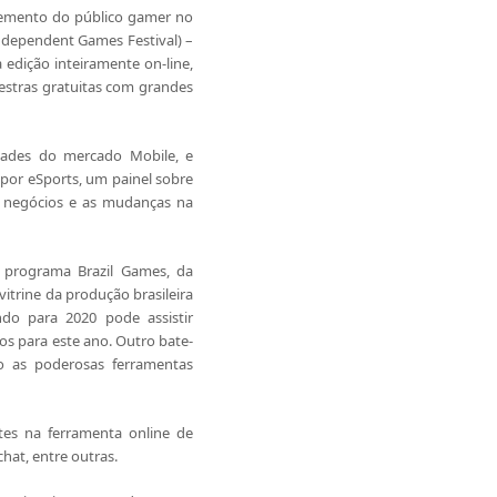
cremento do público gamer no
 Independent Games Festival) –
dição inteiramente on-line,
lestras gratuitas com grandes
dades do mercado Mobile, e
 por eSports, um painel sobre
e negócios e as mudanças na
o programa Brazil Games, da
vitrine da produção brasileira
ndo para 2020 pode assistir
os para este ano. Outro bate-
o as poderosas ferramentas
tes na ferramenta online de
at, entre outras.