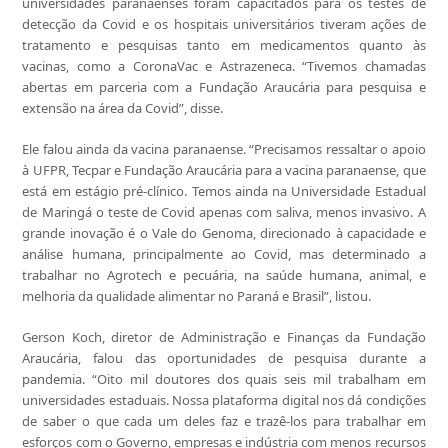
universidades paranaenses foram capacitados para os testes de
detecção da Covid e os hospitais universitários tiveram ações de
tratamento e pesquisas tanto em medicamentos quanto às
vacinas, como a CoronaVac e Astrazeneca. “Tivemos chamadas
abertas em parceria com a Fundação Araucária para pesquisa e
extensão na área da Covid”, disse.
Ele falou ainda da vacina paranaense. “Precisamos ressaltar o apoio
à UFPR, Tecpar e Fundação Araucária para a vacina paranaense, que
está em estágio pré-clínico. Temos ainda na Universidade Estadual
de Maringá o teste de Covid apenas com saliva, menos invasivo. A
grande inovação é o Vale do Genoma, direcionado à capacidade e
análise humana, principalmente ao Covid, mas determinado a
trabalhar no Agrotech e pecuária, na saúde humana, animal, e
melhoria da qualidade alimentar no Paraná e Brasil”, listou.
Gerson Koch, diretor de Administração e Finanças da Fundação
Araucária, falou das oportunidades de pesquisa durante a
pandemia. “Oito mil doutores dos quais seis mil trabalham em
universidades estaduais. Nossa plataforma digital nos dá condições
de saber o que cada um deles faz e trazê-los para trabalhar em
esforços com o Governo, empresas e indústria com menos recursos