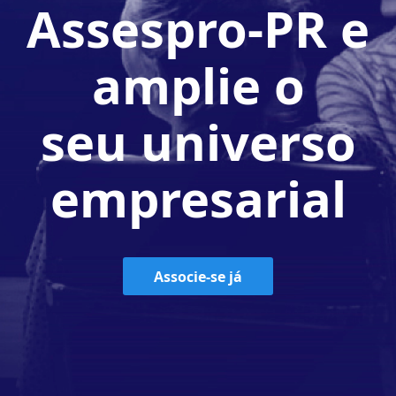
Assespro-PR e
amplie o
seu universo
empresarial
Associe-se já