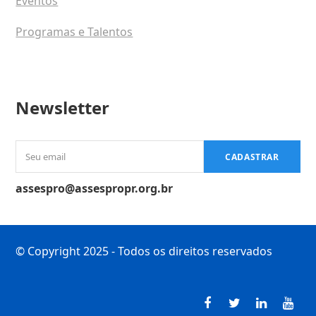
Eventos
Programas e Talentos
Newsletter
Seu
CADASTRAR
email
assespro@assespropr.org.br
© Copyright 2025 - Todos os direitos reservados
Facebook
Twitter
LinkedI
You