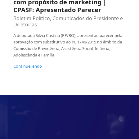
com propósito de marketing |
CPASF: Apresentado Parecer
Boletim Político
,
Comunicados do Presidente e
Diretorias
A deputada Silvia Cristina (PP/RO), apresentou parecer pela
aprovação com substitutivo ao PL 1746/2015 no âmbito da
Comissão de Previdência, Assistência Social, Infância,
Adolescência e Família.
Continue lendo