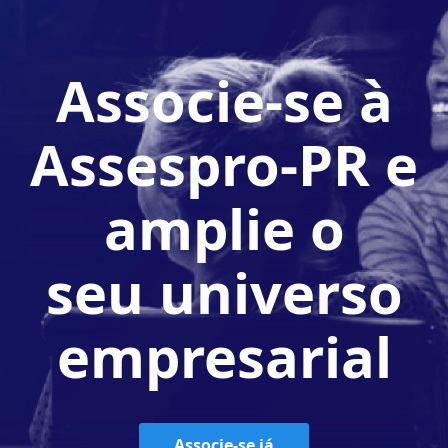
Associe-se à
Assespro-PR e
amplie o
seu universo
empresarial
Associe-se já