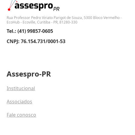
Rua Professor Pedro Viriato Parigot de Souza, 5300 Bloco Vermelho -
EcoHub - Ecoville, Curitiba - PR, 81280-330
Tel.: (41) 99857-0605
CNPJ: 76.154.731/0001-53
Assespro-PR
Institucional
Associados
Fale conosco