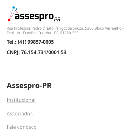
Rua Professor Pedro Viriato Parigot de Souza, 5300 Bloco Vermelho -
EcoHub - Ecoville, Curitiba - PR, 81280-330
Tel.: (41) 99857-0605
CNPJ: 76.154.731/0001-53
Assespro-PR
Institucional
Associados
Fale conosco