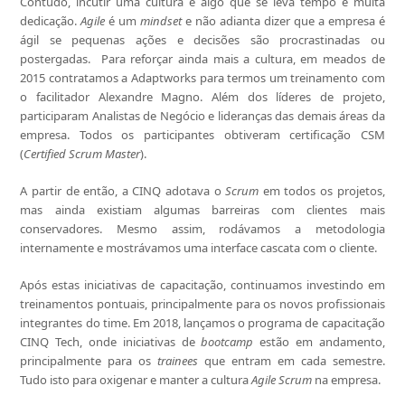
Contudo, incutir uma cultura é algo que se leva tempo e muita
dedicação.
Agile
é um
mindset
e não adianta dizer que a empresa é
ágil se pequenas ações e decisões são procrastinadas ou
postergadas. Para reforçar ainda mais a cultura, em meados de
2015 contratamos a Adaptworks para termos um treinamento com
o facilitador Alexandre Magno. Além dos líderes de projeto,
participaram Analistas de Negócio e lideranças das demais áreas da
empresa. Todos os participantes obtiveram certificação CSM
(
Certified Scrum Master
).
A partir de então, a CINQ adotava o
Scrum
em todos os projetos,
mas ainda existiam algumas barreiras com clientes mais
conservadores. Mesmo assim, rodávamos a metodologia
internamente e mostrávamos uma interface cascata com o cliente.
Após estas iniciativas de capacitação, continuamos investindo em
treinamentos pontuais, principalmente para os novos profissionais
integrantes do time. Em 2018, lançamos o programa de capacitação
CINQ Tech, onde iniciativas de
bootcamp
estão em andamento,
principalmente para os
trainees
que entram em cada semestre.
Tudo isto para oxigenar e manter a cultura
Agile Scrum
na empresa.