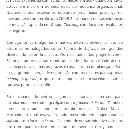
A nossa experiência com
Scrum
começou em 2007 quando a CINQ
estava em mais um de seus ciclos de mudança organizacional.
Naquela época, estávamos buscando uma maior presença no
mercado externo, certificação CMMI-3 e iniciando nossas iniciativas
de inovação apoiada em
Design Thinking
com foco em resultados
de negócio.
Começamos com algumas iniciativas internas devido ao fato de
estarmos homologados como Fábrica de
Software
em grandes
clientes do setor financeiro. Os resultados dos projetos como
Fábrica eram medianos, tendo qualidade e funcionalidade dentro
das expectativas, mas os prazos e custos acima do planejado. Isto
exigia grande energia de negociação com os clientes para aprovar
“
change requests
”, o que nem sempre era bem-sucedido e ainda
causava pontos de conflito.
Este cenário fomentou algumas iniciativas internas para
estudarmos a metodologia
Agile
com o
framework Scrum
. Também
fomos procurados por um dos diretores da Nokia, Marcio
Machado, o qual estava fazendo mestrado em engenharia de
software
com foco em
Scrum
. Sabendo de nossas iniciativas, ele nos
procurou para realizar um estudo de caso na CINQ para seu