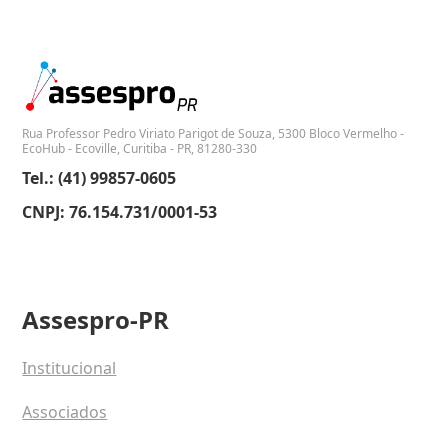
Rua Professor Pedro Viriato Parigot de Souza, 5300 Bloco Vermelho -
EcoHub - Ecoville, Curitiba - PR, 81280-330
Tel.: (41) 99857-0605
CNPJ: 76.154.731/0001-53
Assespro-PR
Institucional
Associados