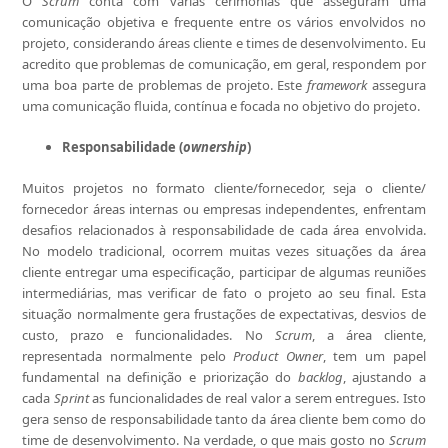
O
Scrum
conta com várias cerimônias que asseguram uma
comunicação objetiva e frequente entre os vários envolvidos no
projeto, considerando áreas cliente e times de desenvolvimento. Eu
acredito que problemas de comunicação, em geral, respondem por
uma boa parte de problemas de projeto. Este
framework
assegura
uma comunicação fluida, contínua e focada no objetivo do projeto.
Responsabilidade (
ownership
)
Muitos projetos no formato cliente/fornecedor, seja o cliente/
fornecedor áreas internas ou empresas independentes, enfrentam
desafios relacionados à responsabilidade de cada área envolvida.
No modelo tradicional, ocorrem muitas vezes situações da área
cliente entregar uma especificação, participar de algumas reuniões
intermediárias, mas verificar de fato o projeto ao seu final. Esta
situação normalmente gera frustações de expectativas, desvios de
custo, prazo e funcionalidades. No
Scrum
, a área cliente,
representada normalmente pelo
Product Owner
, tem um papel
fundamental na definição e priorização do
backlog
, ajustando a
cada
Sprint
as funcionalidades de real valor a serem entregues. Isto
gera senso de responsabilidade tanto da área cliente bem como do
time de desenvolvimento. Na verdade, o que mais gosto no
Scrum