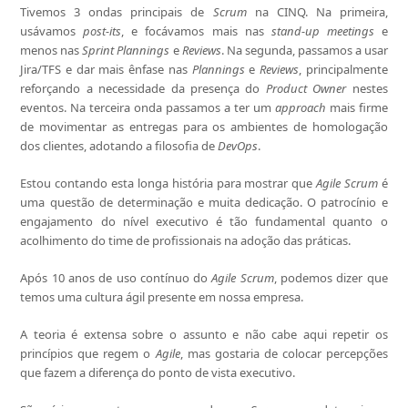
Tivemos 3 ondas principais de
Scrum
na CINQ. Na primeira,
usávamos
post-its
, e focávamos mais nas
stand-up meetings
e
menos nas
Sprint Plannings
e
Reviews
. Na segunda, passamos a usar
Jira/TFS e dar mais ênfase nas
Plannings
e
Reviews
, principalmente
reforçando a necessidade da presença do
Product Owner
nestes
eventos. Na terceira onda passamos a ter um
approach
mais firme
de movimentar as entregas para os ambientes de homologação
dos clientes, adotando a filosofia de
DevOps
.
Estou contando esta longa história para mostrar que
Agile Scrum
é
uma questão de determinação e muita dedicação. O patrocínio e
engajamento do nível executivo é tão fundamental quanto o
acolhimento do time de profissionais na adoção das práticas.
Após 10 anos de uso contínuo do
Agile Scrum
, podemos dizer que
temos uma cultura ágil presente em nossa empresa.
A teoria é extensa sobre o assunto e não cabe aqui repetir os
princípios que regem o
Agile
, mas gostaria de colocar percepções
que fazem a diferença do ponto de vista executivo.