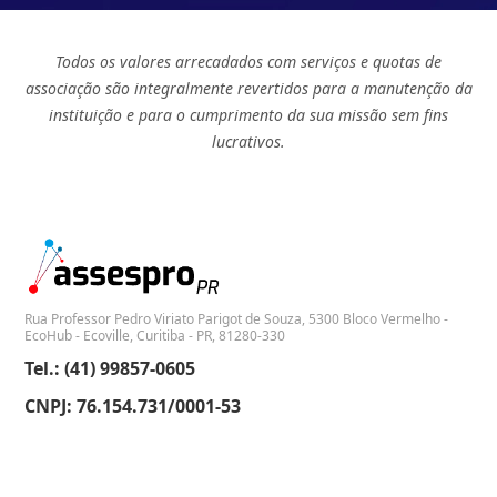
Todos os valores arrecadados com serviços e quotas de
associação são integralmente revertidos para a manutenção da
instituição e para o cumprimento da sua missão sem fins
lucrativos.
Rua Professor Pedro Viriato Parigot de Souza, 5300 Bloco Vermelho -
EcoHub - Ecoville, Curitiba - PR, 81280-330
Tel.: (41) 99857-0605
CNPJ: 76.154.731/0001-53