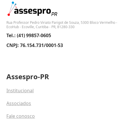
Rua Professor Pedro Viriato Parigot de Souza, 5300 Bloco Vermelho -
EcoHub - Ecoville, Curitiba - PR, 81280-330
Tel.: (41) 99857-0605
CNPJ: 76.154.731/0001-53
Assespro-PR
Institucional
Associados
Fale conosco