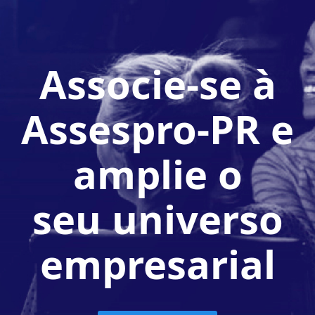
Associe-se à
Assespro-PR e
amplie o
seu universo
empresarial