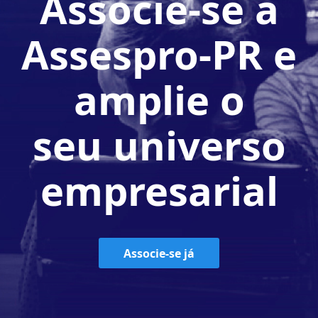
Associe-se à
Assespro-PR e
amplie o
seu universo
empresarial
Associe-se já