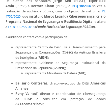
De autoria dos senadores
Jorge Seif
(PL/SC),
Esperidião
Amin
(PP/SC) e
Hermes Klann
(PL/SC), o
REQ 18/2026
solicita a
realização de audiência pública, com o objetivo de instruir o
PL
4752/2025
, que
institui o Marco Legal da Cibersegurança, cria o
Programa Nacional de Segurança e Resiliência Digital
e altera
a
Lei nº 13.756/2018
(
Fundo Nacional de Segurança Pública
).
A audiência contará com a participação de:
representante Centro de Pesquisa e Desenvolvimento para
Segurança das Comunicações (
Cpesc
) da Agência Brasileira
de Inteligência (
ABIN
);
representante Gabinete de Segurança Institucional da
Presidência da República (
GSI/PR
);
representante Ministério da Defesa (
MD
);
Belisario Contreras
, diretor-executivo da
Digi Americas
Alliance
;
Rony Vainzof
, diretor e coordenador de cibersegurança
da
FIESP
e consultor em proteção de dados
da
Fecomercio/SP
;