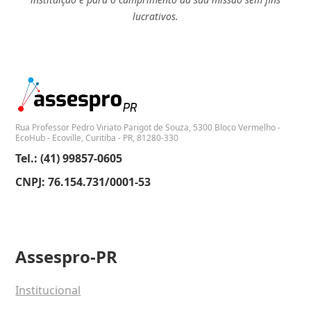
lucrativos.
Rua Professor Pedro Viriato Parigot de Souza, 5300 Bloco Vermelho -
EcoHub - Ecoville, Curitiba - PR, 81280-330
Tel.: (41) 99857-0605
CNPJ: 76.154.731/0001-53
Assespro-PR
Institucional