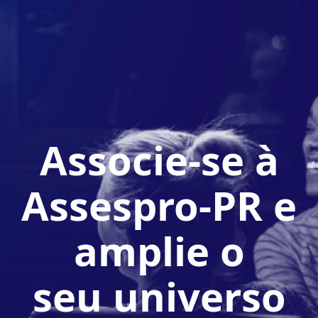
Associe-se à
Assespro-PR e
amplie o
seu universo