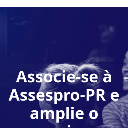
Associe-se à
Assespro-PR e
amplie o