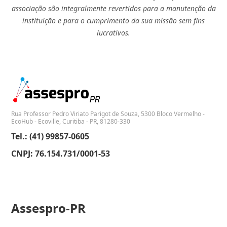
associação são integralmente revertidos para a manutenção da
instituição e para o cumprimento da sua missão sem fins
lucrativos.
Rua Professor Pedro Viriato Parigot de Souza, 5300 Bloco Vermelho -
EcoHub - Ecoville, Curitiba - PR, 81280-330
Tel.: (41) 99857-0605
CNPJ: 76.154.731/0001-53
Assespro-PR