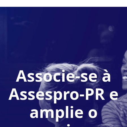
Associe-se à
Assespro-PR e
amplie o