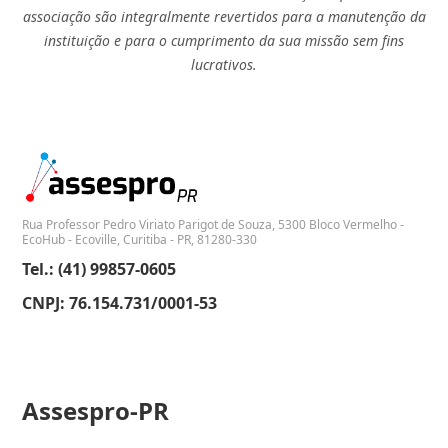
associação são integralmente revertidos para a manutenção da
instituição e para o cumprimento da sua missão sem fins
lucrativos.
Rua Professor Pedro Viriato Parigot de Souza, 5300 Bloco Vermelho -
EcoHub - Ecoville, Curitiba - PR, 81280-330
Tel.: (41) 99857-0605
CNPJ: 76.154.731/0001-53
Assespro-PR