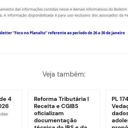
amento das informações contidas nesse e demais informativos do Boletim P
. A informação disponibilizada é para uso exclusivo dos associados da F
sletter “Foco no Planalto” referente ao período de
26 a 30
de janeiro
Veja também:
de 4
Reforma Tributária l
PL 17
026
Receita e CGIBS
Vedaç
oficializam
dados
idas
documentação
adole
técnica do IBS e da
propó