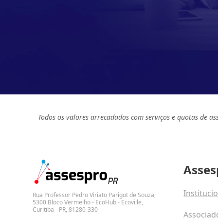
Todos os valores arrecadados com serviços e quotas de as
Asses
Instituci
Rua Professor Pedro Viriato Parigot de Souza,
5300 Bloco Vermelho - EcoHub - Ecoville,
Curitiba - PR, 81280-330
Associad