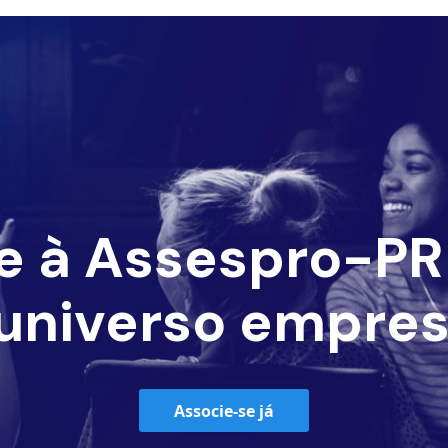
e à Assespro-PR 
universo empres
Associe-se já