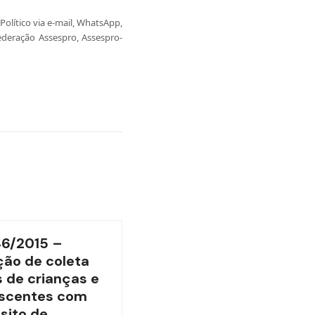
olítico via e-mail, WhatsApp,
ederação Assespro, Assespro-
46/2015 –
ão de coleta
 de crianças e
scentes com
sito de