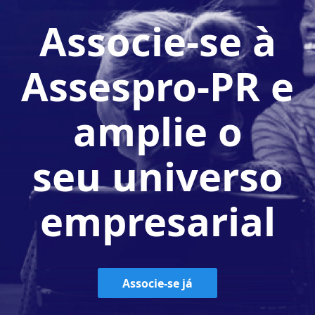
Associe-se à
Assespro-PR e
amplie o
seu universo
empresarial
Associe-se já