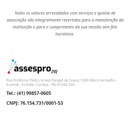
Todos os valores arrecadados com serviços e quotas de
associação são integralmente revertidos para a manutenção da
instituição e para o cumprimento da sua missão sem fins
lucrativos.
Rua Professor Pedro Viriato Parigot de Souza, 5300 Bloco Vermelho -
EcoHub - Ecoville, Curitiba - PR, 81280-330
Tel.: (41) 99857-0605
CNPJ: 76.154.731/0001-53