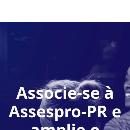
Associe-se à
Assespro-PR e
amplie o