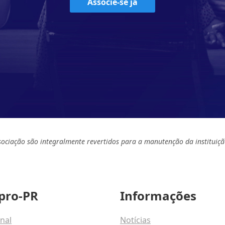
Associe-se já
sociação são integralmente revertidos para a manutenção da instituiçã
pro-PR
Informações
onal
Notícias