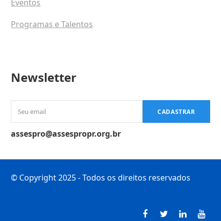
Eventos
Programas e Talentos
Newsletter
Seu
CADASTRAR
email
assespro@assespropr.org.br
© Copyright 2025 - Todos os direitos reservados
Facebook
Twitter
LinkedI
You