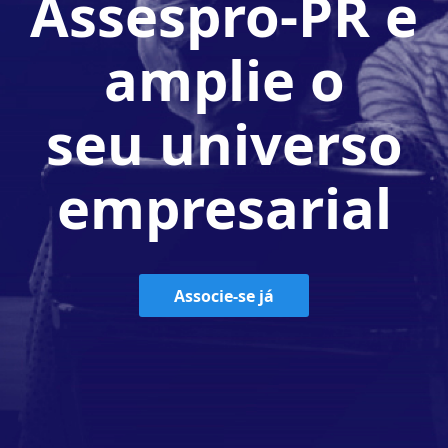
Assespro-PR e
amplie o
seu universo
empresarial
Associe-se já