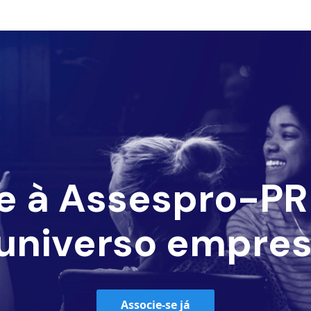
e à Assespro-PR 
universo empres
Associe-se já