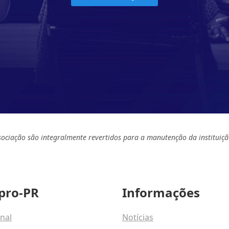
sociação são integralmente revertidos para a manutenção da instituiçã
pro-PR
Informações
onal
Notícias