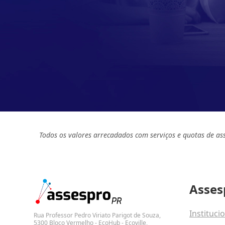
Todos os valores arrecadados com serviços e quotas de as
Asses
Instituci
Rua Professor Pedro Viriato Parigot de Souza,
5300 Bloco Vermelho - EcoHub - Ecoville,